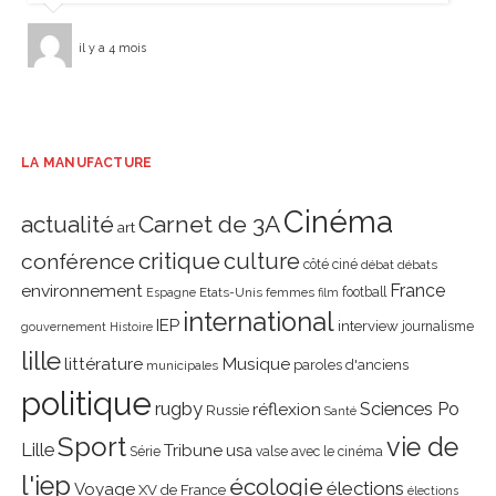
il y a 4 mois
LA MANUFACTURE
Cinéma
actualité
Carnet de 3A
art
critique
culture
conférence
côté ciné
débat
débats
environnement
France
Etats-Unis
femmes
football
Espagne
film
international
IEP
interview
journalisme
gouvernement
Histoire
lille
littérature
Musique
paroles d'anciens
municipales
politique
rugby
réflexion
Sciences Po
Russie
Santé
Sport
vie de
Lille
Tribune
usa
Série
valse avec le cinéma
l'iep
écologie
élections
Voyage
XV de France
élections