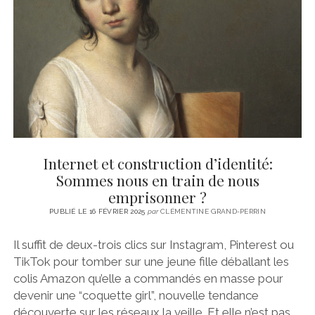
CINÉMA
instagram
email
email-
ÉCONOMIE
form
LITTÉRATURE
SPORT
MÉDIAS
SANTÉ
Internet et construction d’identité:
Sommes nous en train de nous
emprisonner ?
PUBLIÉ LE 16 FÉVRIER 2025
par
CLÉMENTINE GRAND-PERRIN
Il suffit de deux-trois clics sur Instagram, Pinterest ou
TikTok pour tomber sur une jeune fille déballant les
colis Amazon qu’elle a commandés en masse pour
devenir une “coquette girl”, nouvelle tendance
découverte sur les réseaux la veille. Et elle n’est pas