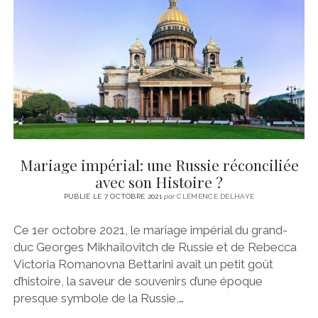
CINÉMA
instagram
email
email-
ÉCONOMIE
form
LITTÉRATURE
SPORT
MÉDIAS
SANTÉ
Mariage impérial: une Russie réconciliée
avec son Histoire ?
PUBLIÉ LE 7 OCTOBRE 2021
par
CLÉMENCE DELHAYE
Ce 1er octobre 2021, le mariage impérial du grand-
duc Georges Mikhaïlovitch de Russie et de Rebecca
Victoria Romanovna Bettarini avait un petit goût
d’histoire, la saveur de souvenirs d’une époque
presque symbole de la Russie,…