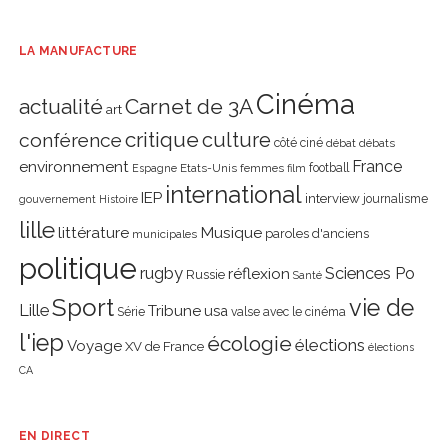
LA MANUFACTURE
Cinéma
actualité
Carnet de 3A
art
critique
culture
conférence
côté ciné
débat
débats
environnement
France
Etats-Unis
femmes
football
Espagne
film
international
IEP
interview
journalisme
gouvernement
Histoire
lille
littérature
Musique
paroles d'anciens
municipales
politique
rugby
réflexion
Sciences Po
Russie
Santé
Sport
vie de
Lille
Tribune
usa
Série
valse avec le cinéma
l'iep
écologie
élections
Voyage
XV de France
élections
CA
EN DIRECT