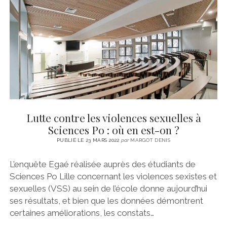
CINÉMA
instagram
email
email-
ÉCONOMIE
form
LITTÉRATURE
SPORT
MÉDIAS
SANTÉ
Lutte contre les violences sexuelles à
Sciences Po : où en est-on ?
PUBLIÉ LE 23 MARS 2022
par
MARGOT DENIS
L’enquête Egaé réalisée auprès des étudiants de
Sciences Po Lille concernant les violences sexistes et
sexuelles (VSS) au sein de l’école donne aujourd’hui
ses résultats, et bien que les données démontrent
certaines améliorations, les constats…