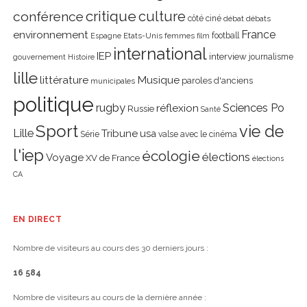
critique
culture
conférence
côté ciné
débat
débats
environnement
France
Etats-Unis
femmes
football
Espagne
film
international
IEP
interview
journalisme
gouvernement
Histoire
lille
littérature
Musique
paroles d'anciens
municipales
politique
rugby
réflexion
Sciences Po
Russie
Santé
Sport
vie de
Lille
Tribune
usa
Série
valse avec le cinéma
l'iep
écologie
élections
Voyage
XV de France
élections
CA
EN DIRECT
Nombre de visiteurs au cours des 30 derniers jours :
16 584
Nombre de visiteurs au cours de la dernière année :