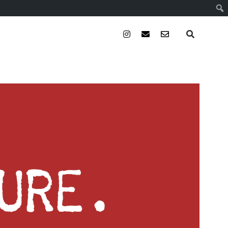
instagram
email
email-
form