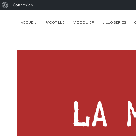
À
Connexion
propos
ACCUEIL
PACOTILLE
VIE DE L’IEP
LILLOISERIES
de
WordPress
LA
MANUFACTU