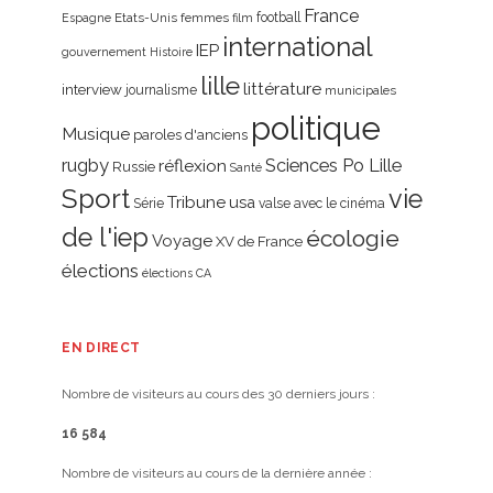
France
Etats-Unis
femmes
football
Espagne
film
international
IEP
gouvernement
Histoire
lille
littérature
interview
journalisme
municipales
politique
Musique
paroles d'anciens
rugby
réflexion
Sciences Po Lille
Russie
Santé
Sport
vie
Tribune
usa
Série
valse avec le cinéma
de l'iep
écologie
Voyage
XV de France
élections
élections CA
EN DIRECT
Nombre de visiteurs au cours des 30 derniers jours :
16 584
Nombre de visiteurs au cours de la dernière année :