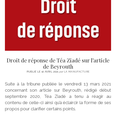
CINÉMA
instagram
email
email-
ÉCONOMIE
form
LITTÉRATURE
SPORT
MÉDIAS
SANTÉ
Droit de réponse de Téa Ziadé sur l’article
de Beyrouth
PUBLIÉ LE 10 AVRIL 2021
par
LA MANUFACTURE
Suite à la tribune publiée le vendredi 13 mars 2021
concernant son article sur Beyrouth, rédigé début
septembre 2020, Téa Ziadé a tenu à réagir au
contenu de celle-ci ainsi qu’à éclaircir la forme de ses
propos pour clarifier certains points.