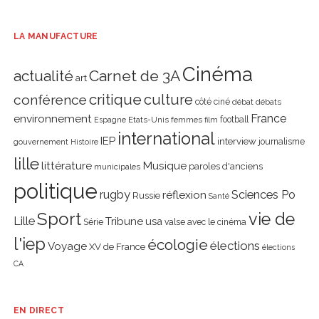
LA MANUFACTURE
Cinéma
actualité
Carnet de 3A
art
critique
culture
conférence
côté ciné
débat
débats
environnement
France
Etats-Unis
femmes
football
Espagne
film
international
IEP
interview
journalisme
gouvernement
Histoire
lille
littérature
Musique
paroles d'anciens
municipales
politique
rugby
réflexion
Sciences Po
Russie
Santé
Sport
vie de
Lille
Tribune
usa
Série
valse avec le cinéma
l'iep
écologie
élections
Voyage
XV de France
élections
CA
EN DIRECT