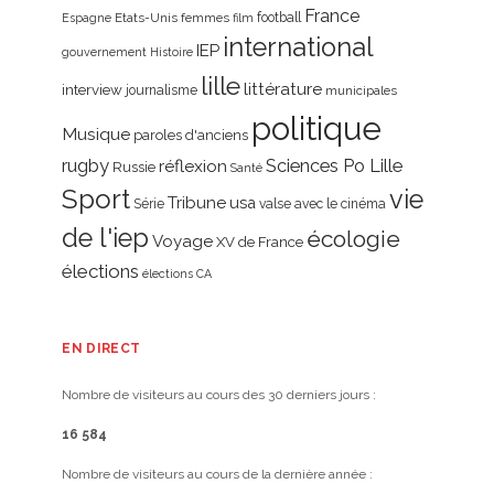
France
Etats-Unis
femmes
football
Espagne
film
international
IEP
gouvernement
Histoire
lille
littérature
interview
journalisme
municipales
politique
Musique
paroles d'anciens
rugby
réflexion
Sciences Po Lille
Russie
Santé
Sport
vie
Tribune
usa
Série
valse avec le cinéma
de l'iep
écologie
Voyage
XV de France
élections
élections CA
EN DIRECT
Nombre de visiteurs au cours des 30 derniers jours :
16 584
Nombre de visiteurs au cours de la dernière année :