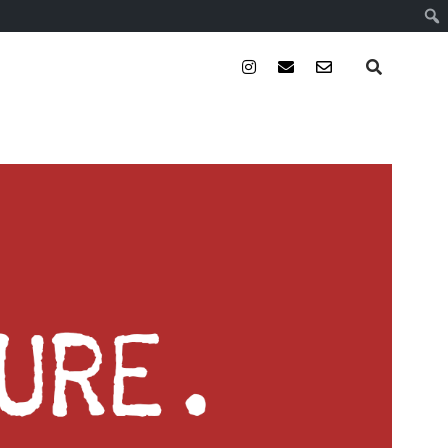
instagram
email
email-
form