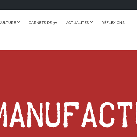
ouvrir
ouvrir
CULTURE
CARNETS DE 3A
ACTUALITÉS
RÉFLEXIONS
menu
menu
RE.