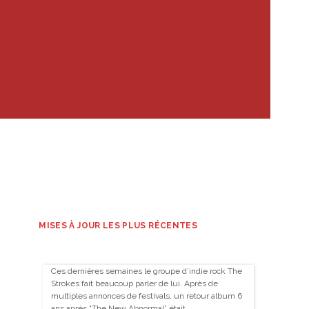
MISES À JOUR LES PLUS RÉCENTES
Ces dernières semaines le groupe d’indie rock The
Strokes fait beaucoup parler de lui. Après de
multiples annonces de festivals, un retour album 6
ans après “The New Abnormal” était