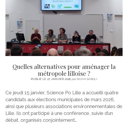
CINÉMA
instagram
email
email-
ÉCONOMIE
form
LITTÉRATURE
SPORT
MÉDIAS
SANTÉ
Quelles alternatives pour aménager la
métropole lilloise ?
PUBLIÉ LE 27 JANVIER 2026
par
SILVIA SAROLI
Ce jeudi 15 janvier, Science Po Lille a accueilli quatre
candidats aux élections municipales de mars 2026,
ainsi que plusieurs associations environnementales de
Lille. Ils ont participé à une conférence, suivie d’un
débat, organisés conjointement…