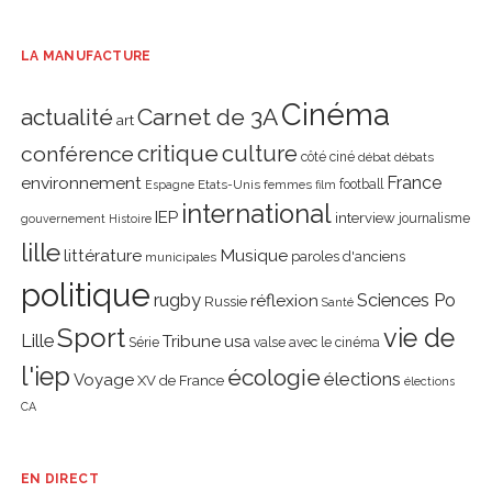
LA MANUFACTURE
Cinéma
actualité
Carnet de 3A
art
critique
culture
conférence
côté ciné
débat
débats
environnement
France
Etats-Unis
femmes
football
Espagne
film
international
IEP
interview
journalisme
gouvernement
Histoire
lille
littérature
Musique
paroles d'anciens
municipales
politique
rugby
réflexion
Sciences Po
Russie
Santé
Sport
vie de
Lille
Tribune
usa
Série
valse avec le cinéma
l'iep
écologie
élections
Voyage
XV de France
élections
CA
EN DIRECT