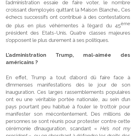
l’administration essaie de faire voter, le nombre
croissant d’employés quittant la Maison Blanche… Ces
échecs successifs ont contribué à des contestations
ème
de plus en plus véhémentes à l’égard du 45
président des Etats-Unis. Quatre classes majeures
s’opposent le plus durement à ses politiques.
L’administration Trump, mal-aimée des
américains ?
En effet, Trump a tout d’abord dû faire face à
d’immenses manifestations dès le jour de son
inauguration. Ces larges rassemblements populaires
ont eu une véritable portée nationale, au sein d’un
pays pourtant peu habitué à fouler le trottoir pour
manifester son mécontentement. Des millions de
personnes se sont réunis pour protester contre cette
cérémonie d’inauguration, scandant «
He’s not my
president
», ou en cherchant à défendre les droits des