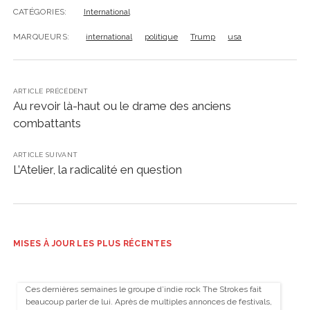
CATÉGORIES:
International
MARQUEURS:
international
politique
Trump
usa
ARTICLE PRÉCÉDENT
Au revoir là-haut ou le drame des anciens
combattants
ARTICLE SUIVANT
L’Atelier, la radicalité en question
MISES À JOUR LES PLUS RÉCENTES
Ces dernières semaines le groupe d’indie rock The Strokes fait
beaucoup parler de lui. Après de multiples annonces de festivals,