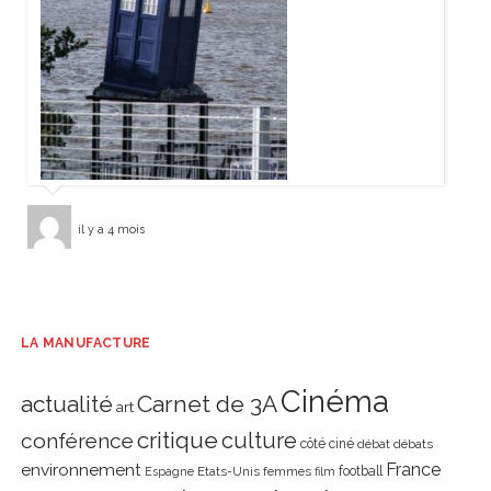
il y a 4 mois
LA MANUFACTURE
Cinéma
actualité
Carnet de 3A
art
critique
culture
conférence
côté ciné
débat
débats
environnement
France
Etats-Unis
femmes
football
Espagne
film