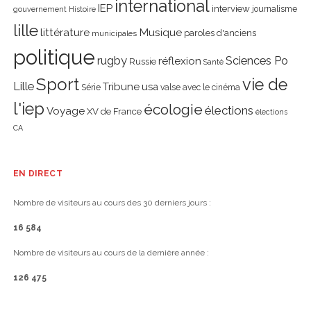
international
IEP
interview
journalisme
gouvernement
Histoire
lille
littérature
Musique
paroles d'anciens
municipales
politique
rugby
réflexion
Sciences Po
Russie
Santé
Sport
vie de
Lille
Tribune
usa
Série
valse avec le cinéma
l'iep
écologie
élections
Voyage
XV de France
élections
CA
EN DIRECT
Nombre de visiteurs au cours des 30 derniers jours :
16 584
Nombre de visiteurs au cours de la dernière année :
126 475