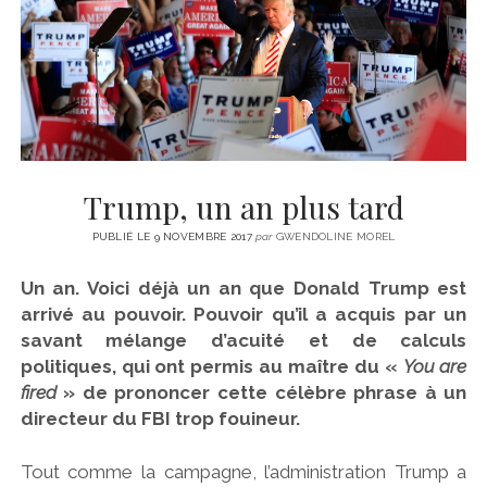
CINÉMA
instagram
email
email-
ÉCONOMIE
form
LITTÉRATURE
SPORT
MÉDIAS
SANTÉ
Trump, un an plus tard
PUBLIÉ LE 9 NOVEMBRE 2017
par
GWENDOLINE MOREL
Un an. Voici déjà un an que Donald Trump est
arrivé au pouvoir. Pouvoir qu’il a acquis par un
savant mélange d’acuité et de calculs
politiques, qui ont permis au maître du «
You are
fired
» de prononcer cette célèbre phrase à un
directeur du FBI trop fouineur.
Tout comme la campagne, l’administration Trump a