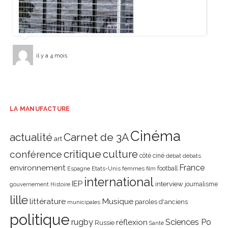
il y a 4 mois
LA MANUFACTURE
Cinéma
actualité
Carnet de 3A
art
critique
culture
conférence
côté ciné
débat
débats
environnement
France
Etats-Unis
femmes
football
Espagne
film
international
IEP
interview
journalisme
gouvernement
Histoire
lille
littérature
Musique
paroles d'anciens
municipales
politique
rugby
réflexion
Sciences Po
Russie
Santé