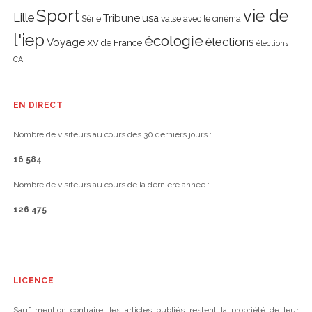
Sport
vie de
Lille
Tribune
usa
Série
valse avec le cinéma
l'iep
écologie
élections
Voyage
XV de France
élections
CA
EN DIRECT
Nombre de visiteurs au cours des 30 derniers jours :
16 584
Nombre de visiteurs au cours de la dernière année :
126 475
LICENCE
Sauf mention contraire, les articles publiés restent la propriété de leur