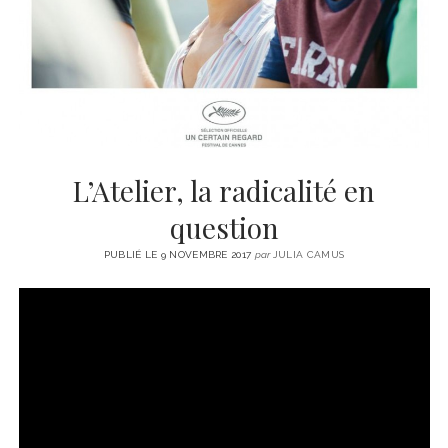
CINÉMA
instagram
email
email-
ÉCONOMIE
form
LITTÉRATURE
SPORT
MÉDIAS
SANTÉ
L’Atelier, la radicalité en
question
PUBLIÉ LE 9 NOVEMBRE 2017
par
JULIA CAMUS