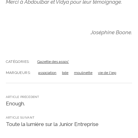
Merci à Abdoulbar et Vidya pour leur témoignage.
Joséphine Boone.
CATÉGORIES:
Gazette des assos'
MARQUEURS:
association
bde
moulinette
vie de l'iep
ARTICLE PRÉCÉDENT
Enough.
ARTICLE SUIVANT
Toute la lumière sur la Junior Entreprise