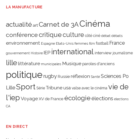
LA MANUFACTURE
Cinéma
actualité
Carnet de 3A
art
critique
culture
conférence
côté ciné
débat
débats
environnement
France
Etats-Unis
femmes
football
Espagne
film
international
IEP
interview
journalisme
gouvernement
Histoire
lille
littérature
Musique
paroles d'anciens
municipales
politique
rugby
réflexion
Sciences Po
Russie
Santé
Sport
vie de
Lille
Tribune
usa
Série
valse avec le cinéma
l'iep
écologie
élections
Voyage
XV de France
élections
CA
EN DIRECT