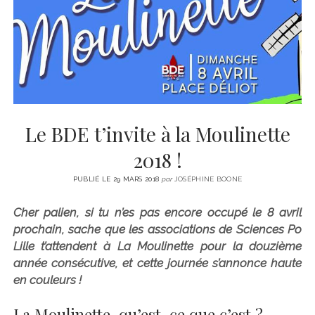
CINÉMA
instagram
email
email-
ÉCONOMIE
form
LITTÉRATURE
SPORT
MÉDIAS
SANTÉ
Le BDE t’invite à la Moulinette
2018 !
PUBLIÉ LE 29 MARS 2018
par
JOSÉPHINE BOONE
Cher palien, si tu n’es pas encore occupé le 8 avril
prochain, sache que les associations de Sciences Po
Lille t’attendent à La Moulinette pour la douzième
année consécutive, et cette journée s’annonce haute
en couleurs !
La Moulinette, qu’est-ce que c’est ?