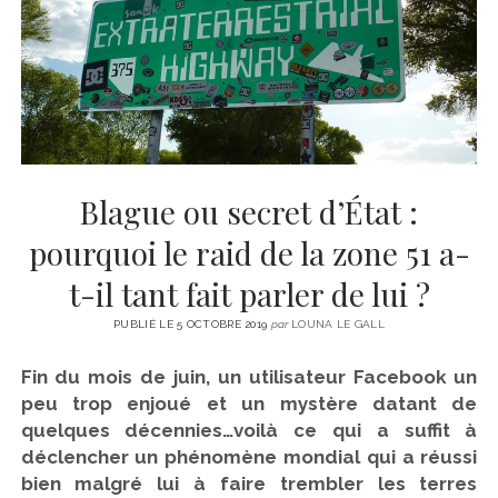
CINÉMA
instagram
email
email-
ÉCONOMIE
form
LITTÉRATURE
SPORT
MÉDIAS
SANTÉ
Blague ou secret d’État :
pourquoi le raid de la zone 51 a-
t-il tant fait parler de lui ?
PUBLIÉ LE 5 OCTOBRE 2019
par
LOUNA LE GALL
Fin du mois de juin, un utilisateur Facebook un
peu trop enjoué et un mystère datant de
quelques décennies…voilà ce qui a suffit à
déclencher un phénomène mondial qui a réussi
bien malgré lui à faire trembler les terres