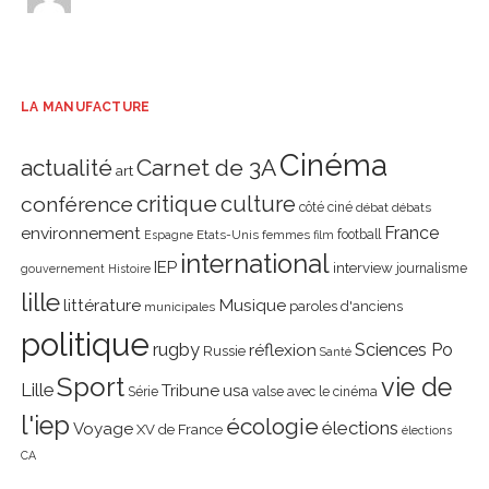
LA MANUFACTURE
Cinéma
actualité
Carnet de 3A
art
critique
culture
conférence
côté ciné
débat
débats
environnement
France
Etats-Unis
femmes
football
Espagne
film
international
IEP
interview
journalisme
gouvernement
Histoire
lille
littérature
Musique
paroles d'anciens
municipales
politique
rugby
réflexion
Sciences Po
Russie
Santé
Sport
vie de
Lille
Tribune
usa
Série
valse avec le cinéma
l'iep
écologie
élections
Voyage
XV de France
élections
CA