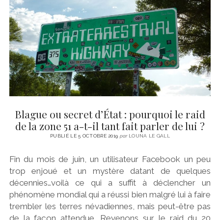
CINÉMA
instagram
email
email-
ÉCONOMIE
form
LITTÉRATURE
SPORT
MÉDIAS
SANTÉ
Blague ou secret d’État : pourquoi le raid
de la zone 51 a-t-il tant fait parler de lui ?
PUBLIÉ LE 5 OCTOBRE 2019
par
LOUNA LE GALL
Fin du mois de juin, un utilisateur Facebook un peu
trop enjoué et un mystère datant de quelques
décennies…voilà ce qui a suffit à déclencher un
phénomène mondial qui a réussi bien malgré lui à faire
trembler les terres névadiennes, mais peut-être pas
de la façon attendue. Revenons sur le raid du 20