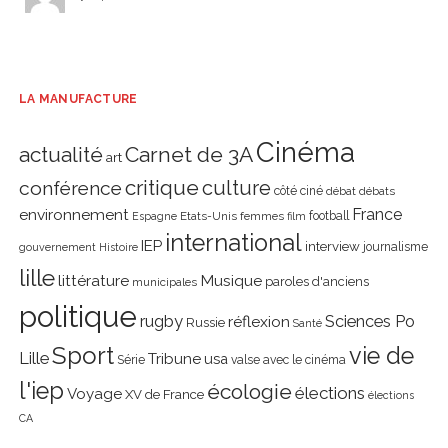
LA MANUFACTURE
Cinéma
actualité
Carnet de 3A
art
critique
culture
conférence
côté ciné
débat
débats
environnement
France
Etats-Unis
femmes
football
Espagne
film
international
IEP
interview
journalisme
gouvernement
Histoire
lille
littérature
Musique
paroles d'anciens
municipales
politique
rugby
réflexion
Sciences Po
Russie
Santé
Sport
vie de
Lille
Tribune
usa
Série
valse avec le cinéma
l'iep
écologie
élections
Voyage
XV de France
élections
CA