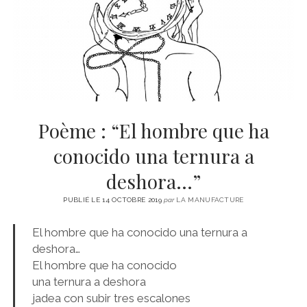
CINÉMA
instagram
email
email-
ÉCONOMIE
form
LITTÉRATURE
SPORT
MÉDIAS
SANTÉ
Poème : “El hombre que ha
conocido una ternura a
deshora…”
PUBLIÉ LE 14 OCTOBRE 2019
par
LA MANUFACTURE
El hombre que ha conocido una ternura a
deshora…
El hombre que ha conocido
una ternura a deshora
jadea con subir tres escalones