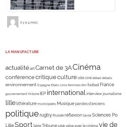
il y a 4 mois
LA MANUFACTURE
Cinéma
actualité
Carnet de 3A
art
critique
culture
conférence
côté ciné
débat
débats
environnement
France
Etats-Unis
femmes
football
Espagne
film
international
IEP
interview
journalisme
gouvernement
Histoire
lille
littérature
Musique
paroles d'anciens
municipales
politique
rugby
réflexion
Sciences Po
Russie
Santé
Sport
vie de
Lille
Tribune
usa
Série
valse avec le cinéma