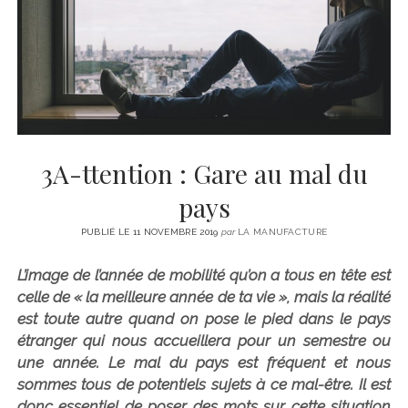
CINÉMA
instagram
email
email-
ÉCONOMIE
form
LITTÉRATURE
SPORT
MÉDIAS
SANTÉ
3A-ttention : Gare au mal du
pays
PUBLIÉ LE 11 NOVEMBRE 2019
par
LA MANUFACTURE
L’image de l’année de mobilité qu’on a tous en tête est
celle de « la meilleure année de ta vie », mais la réalité
est toute autre quand on pose le pied dans le pays
étranger qui nous accueillera pour un semestre ou
une année. Le mal du pays est fréquent et nous
sommes tous de potentiels sujets à ce mal-être. Il est
donc essentiel de poser des mots sur cette situation