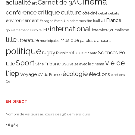
Cinéma
actualité
Carnet de 3A
art
critique
culture
conférence
côté ciné
débat
débats
environnement
France
Etats-Unis
femmes
football
Espagne
film
international
IEP
interview
journalisme
gouvernement
Histoire
lille
littérature
Musique
paroles d'anciens
municipales
politique
rugby
réflexion
Sciences Po
Russie
Santé
Sport
vie de
Lille
Tribune
usa
Série
valse avec le cinéma
l'iep
écologie
élections
Voyage
XV de France
élections
CA
EN DIRECT
Nombre de visiteurs au cours des 30 derniers jours :
16 584