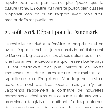
réputé pour être plus calme, plus “posé” que la
culture latine. En outre, l’université plutôt bien classée
proposait des cours en rapport avec mon futur
master d’affaires publiques.
22 août 2018. Départ pour le Danemark
Je reste le nez rivé à la fenêtre le long du trajet en
avion. Depuis le hublot, je reconnais immédiatement
le Danemark grâce à ses îles et ses éoliennes en mer.
Une fois arrivé, je découvre à quoi ressemble le pays
: il est verdoyant, très plat, parcouru de ponts
immenses et d’une architecture minimaliste qui
rappelle celle de l’Angleterre. Mon logement est un
dorm
qui n’est pas très récent, mais je m’y fais.
J’apprends rapidement à connaître de nouvelles
personnes et c’est ainsi que cela me saute aux yeux :
mon niveau d’anglais est insuffisant. J’ai des problèmes
de compréhension, de manque de confiance pour