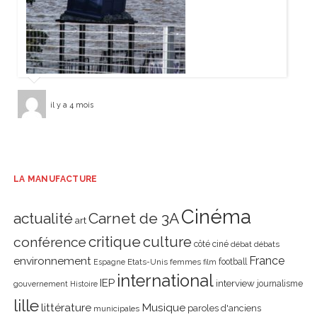
il y a 4 mois
LA MANUFACTURE
Cinéma
actualité
Carnet de 3A
art
critique
culture
conférence
côté ciné
débat
débats
environnement
France
Etats-Unis
femmes
football
Espagne
film
international
IEP
interview
journalisme
gouvernement
Histoire
lille
littérature
Musique
paroles d'anciens
municipales