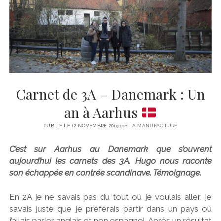
CINÉMA
instagram
email
email-
ÉCONOMIE
form
LITTÉRATURE
SPORT
MÉDIAS
SANTÉ
Carnet de 3A – Danemark : Un
an à Aarhus
PUBLIÉ LE 12 NOVEMBRE 2019
par
LA MANUFACTURE
C’est sur Aarhus au Danemark que s’ouvrent
aujourd’hui les carnets des 3A. Hugo nous raconte
son échappée en contrée scandinave. Témoignage.
En 2A je ne savais pas du tout où je voulais aller, je
savais juste que je préférais partir dans un pays où
j’allais parler anglais et non espagnol. Après un résultat