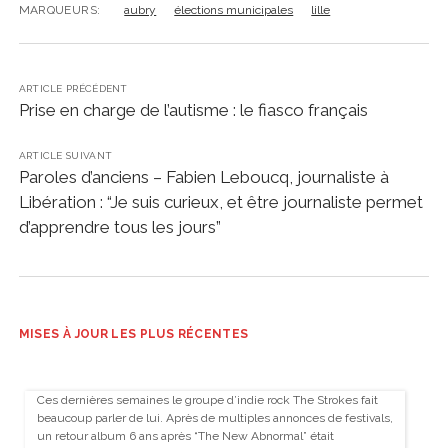
MARQUEURS:
aubry
élections municipales
lille
ARTICLE PRÉCÉDENT
Prise en charge de l’autisme : le fiasco français
ARTICLE SUIVANT
Paroles d’anciens – Fabien Leboucq, journaliste à
Libération : “Je suis curieux, et être journaliste permet
d’apprendre tous les jours”
MISES À JOUR LES PLUS RÉCENTES
Ces dernières semaines le groupe d’indie rock The Strokes fait
beaucoup parler de lui. Après de multiples annonces de festivals,
un retour album 6 ans après “The New Abnormal” était