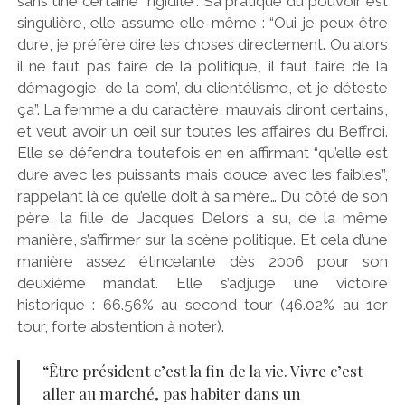
sans une certaine “rigidité”. Sa pratique du pouvoir est
singulière, elle assume elle-même : “Oui je peux être
dure, je préfère dire les choses directement. Ou alors
il ne faut pas faire de la politique, il faut faire de la
démagogie, de la com’, du clientélisme, et je déteste
ça”. La femme a du caractère, mauvais diront certains,
et veut avoir un œil sur toutes les affaires du Beffroi.
Elle se défendra toutefois en en affirmant “qu’elle est
dure avec les puissants mais douce avec les faibles”,
rappelant là ce qu’elle doit à sa mère… Du côté de son
père, la fille de Jacques Delors a su, de la même
manière, s’affirmer sur la scène politique. Et cela d’une
manière assez étincelante dès 2006 pour son
deuxième mandat. Elle s’adjuge une victoire
historique : 66.56% au second tour (46.02% au 1er
tour, forte abstention à noter).
“Être président c’est la fin de la vie. Vivre c’est
aller au marché, pas habiter dans un