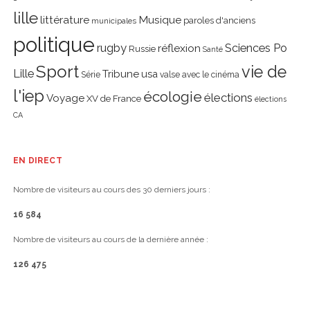
lille
littérature
Musique
paroles d'anciens
municipales
politique
rugby
réflexion
Sciences Po
Russie
Santé
Sport
vie de
Lille
Tribune
usa
Série
valse avec le cinéma
l'iep
écologie
élections
Voyage
XV de France
élections
CA
EN DIRECT
Nombre de visiteurs au cours des 30 derniers jours :
16 584
Nombre de visiteurs au cours de la dernière année :
126 475