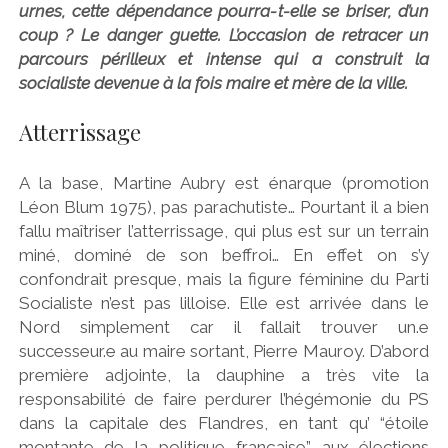
urnes, cette dépendance pourra-t-elle se briser, d’un
coup ? Le danger guette. L’occasion de retracer un
parcours périlleux et intense qui a construit la
socialiste devenue à la fois maire et mère de la ville.
Atterrissage
A la base, Martine Aubry est énarque (promotion
Léon Blum 1975), pas parachutiste… Pourtant il a bien
fallu maîtriser l’atterrissage, qui plus est sur un terrain
miné, dominé de son beffroi… En effet on s’y
confondrait presque, mais la figure féminine du Parti
Socialiste n’est pas lilloise. Elle est arrivée dans le
Nord simplement car il fallait trouver un.e
successeur.e au maire sortant, Pierre Mauroy. D’abord
première adjointe, la dauphine a très vite la
responsabilité de faire perdurer l’hégémonie du PS
dans la capitale des Flandres, en tant qu’ “étoile
montante de la politique française” aux élections