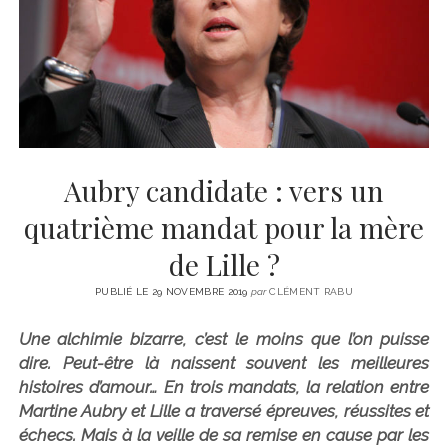
CINÉMA
instagram
email
email-
ÉCONOMIE
form
LITTÉRATURE
SPORT
MÉDIAS
SANTÉ
Aubry candidate : vers un
quatrième mandat pour la mère
de Lille ?
PUBLIÉ LE 29 NOVEMBRE 2019
par
CLÉMENT RABU
Une alchimie bizarre, c’est le moins que l’on puisse
dire. Peut-être là naissent souvent les meilleures
histoires d’amour… En trois mandats, la relation entre
Martine Aubry et Lille a traversé épreuves, réussites et
échecs. Mais à la veille de sa remise en cause par les