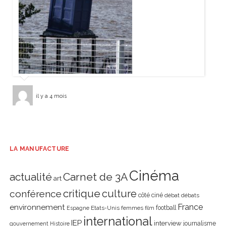
il y a 4 mois
LA MANUFACTURE
Cinéma
actualité
Carnet de 3A
art
critique
culture
conférence
côté ciné
débat
débats
environnement
France
Etats-Unis
femmes
football
Espagne
film
international
IEP
interview
journalisme
gouvernement
Histoire