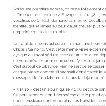
Après une première écoute, on reste totalement débo
« Time » et de l’iconique 21Savage sur « 12.38 », le
vocalises de Childish Gambino lui-même… Cet album e
identité, qui n’a jamais eu peur d’aller creuser plus 
empreinte musicale inimitable.
Un total de 13 sons qui dure quasiment une heure et
Childish Gambino. C’est cette même visée expérimen
cynique qui m’ont séduite chez cet artiste, et ce dep
de vous préciser, pour ceux qui ne s’y seraient jam
c’est surtout de l’absurde. Rien ne sert de se casser
chaque parole comme s’il s’agissait d’en éclaircir le 
message, il le fait clairement, il nous l’a déjà montré
« 3.15.20 » c’est un album qui se vit, qui s’écoute sa
On peut aimer ou non, il n’empêche que le projet a
codes musicaux contemporains. Les transitions son