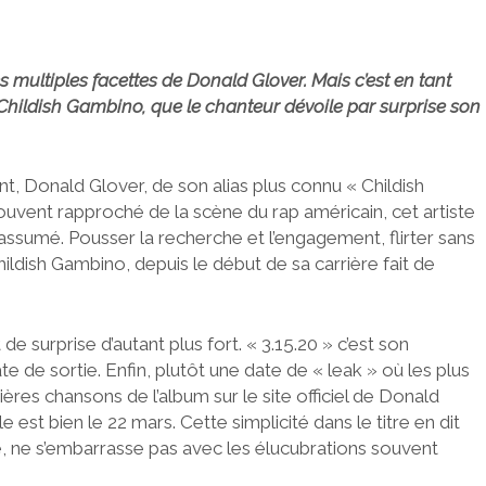
 multiples facettes de Donald Glover. Mais c’est en tant
ildish Gambino, que le chanteur dévoile par surprise son
ant, Donald Glover, de son alias plus connu « Childish
uvent rapproché de la scène du rap américain, cet artiste
ssumé. Pousser la recherche et l’engagement, flirter sans
Childish Gambino, depuis le début de sa carrière fait de
 de surprise d’autant plus fort. « 3.15.20 » c’est son
e de sortie. Enfin, plutôt une date de « leak » où les plus
ières chansons de l’album sur le site officiel de Donald
e est bien le 22 mars. Cette simplicité dans le titre en dit
ère, ne s’embarrasse pas avec les élucubrations souvent