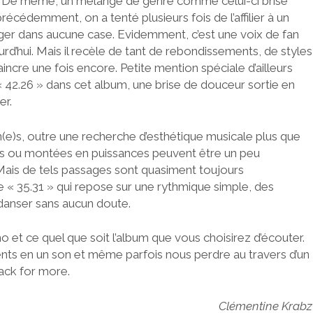
t. De même, un mélange de genre comme celui-ci brise
récédemment, on a tenté plusieurs fois de l’affilier à un
ranger dans aucune case. Evidemment, c’est une voix de fan
urd’hui. Mais il recèle de tant de rebondissements, de styles
aincre une fois encore. Petite mention spéciale d’ailleurs
42.26 » dans cet album, une brise de douceur sortie en
er.
(e)s, outre une recherche d’esthétique musicale plus que
ons ou montées en puissances peuvent être un peu
ais de tels passages sont quasiment toujours
 35.31 » qui repose sur une rythmique simple, des
danser sans aucun doute.
o et ce quel que soit l’album que vous choisirez d’écouter.
érents en un son et même parfois nous perdre au travers d’un
back for more.
Clémentine Krabz