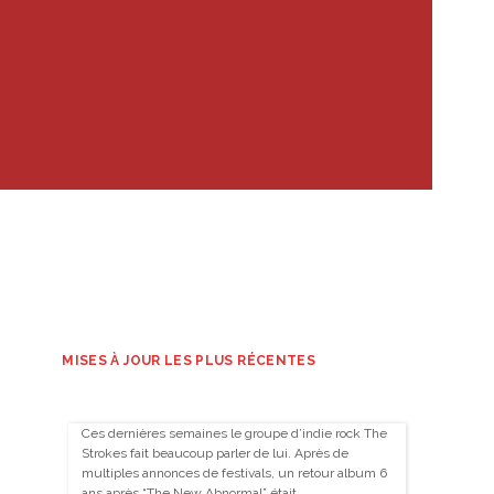
MISES À JOUR LES PLUS RÉCENTES
Ces dernières semaines le groupe d’indie rock The
Strokes fait beaucoup parler de lui. Après de
multiples annonces de festivals, un retour album 6
ans après “The New Abnormal” était