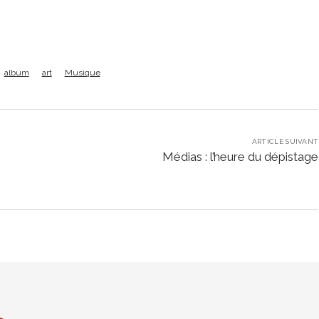
album
art
Musique
ARTICLE SUIVANT
Médias : l’heure du dépistage