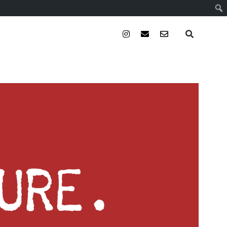
instagram
email
email-
form