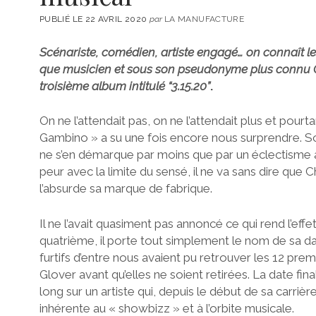
PUBLIÉ LE 22 AVRIL 2020
par
LA MANUFACTURE
Scénariste, comédien, artiste engagé… on connaît les
que musicien et sous son pseudonyme plus connu Ch
troisième album intitulé “3.15.20”
.
On ne l’attendait pas, on ne l’attendait plus et pourt
Gambino » a su une fois encore nous surprendre. So
ne s’en démarque par moins que par un éclectisme a
peur avec la limite du sensé, il ne va sans dire que 
l’absurde sa marque de fabrique.
Il ne l’avait quasiment pas annoncé ce qui rend l’effet
quatrième, il porte tout simplement le nom de sa dat
furtifs d’entre nous avaient pu retrouver les 12 prem
Glover avant qu’elles ne soient retirées. La date final
long sur un artiste qui, depuis le début de sa carri
inhérente au « showbizz » et à l’orbite musicale.