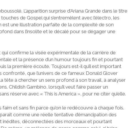
ussolé. L’apparition surprise d’Ariana Grande dans le titre
s touches de Gospel qui s’entremêlent avec l’électro, les
st une illustration parfaite de la complexité de son
profond dans l’insolite et le décalé pour se dégager une
 qui confirme la visée expérimentale de la carrière de
tale et la présence d’un humour toujours fin et pourtant
uis la première écoute. Toujours est-il qu’il est important
ais confronté, que l’univers de ce fameux Donald Glover
 la tête à chercher un sens profond à son travail, à analyser
sens. Childish Gambino, lorsqu’il veut faire passer un
 sans réserve avec « This is America », pour ne citer qu’elle.
ns faim et sans fin parce qu’on le redécouvre à chaque fois.
pparaît comme une réelle tentative d’émancipation des
t inédites, déconnectées des morceaux et pourtant