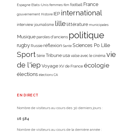
France
Etats-Unis
femmes
football
Espagne
film
international
IEP
gouvernement
Histoire
lille
littérature
interview
journalisme
municipales
politique
Musique
paroles d'anciens
rugby
réflexion
Sciences Po Lille
Russie
Santé
Sport
vie
Tribune
usa
Série
valse avec le cinéma
de l'iep
écologie
Voyage
XV de France
élections
élections CA
EN DIRECT
Nombre de visiteurs au cours des 30 derniers jours :
16 584
Nombre de visiteurs au cours de la dernière année :