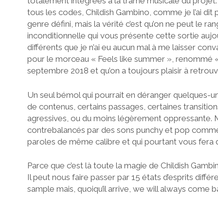
totalement intégrées à la trame musicale du proje
tous les codes, Childish Gambino, comme je l’ai dit p
genre défini, mais la vérité c’est qu’on ne peut le 
inconditionnelle qui vous présente cette sortie aujo
différents que je n’ai eu aucun mal à me laisser conv
pour le morceau « Feels like summer », renommé « 
septembre 2018 et qu’on a toujours plaisir à retrouv
Un seul bémol qui pourrait en déranger quelques-un
de contenus, certains passages, certaines transiti
agressives, ou du moins légèrement oppressante. M
contrebalancés par des sons punchy et pop comme «
paroles de même calibre et qui pourtant vous fera 
Parce que c’est là toute la magie de Childish Gambin
Il peut nous faire passer par 15 états d’esprits diff
sample mais, quoiqu’il arrive, we will always come 