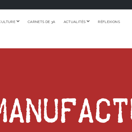
ouvrir
ouvrir
CULTURE
CARNETS DE 3A
ACTUALITÉS
RÉFLEXIONS
menu
menu
RE.