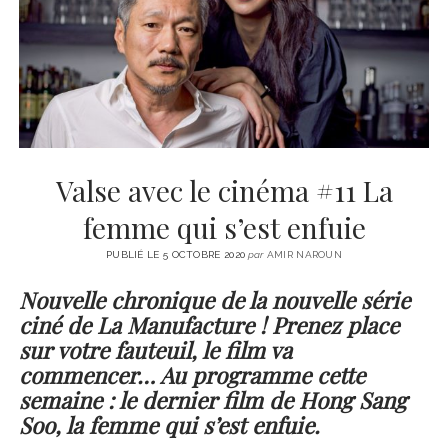
CINÉMA
instagram
email
email-
ÉCONOMIE
form
LITTÉRATURE
SPORT
MÉDIAS
SANTÉ
Valse avec le cinéma #11 La
femme qui s’est enfuie
PUBLIÉ LE 5 OCTOBRE 2020
par
AMIR NAROUN
Nouvelle chronique de la nouvelle série
ciné de La Manufacture ! Prenez place
sur votre fauteuil, le film va
commencer… Au programme cette
semaine : le dernier film de Hong Sang
Soo, la femme qui s’est enfuie.