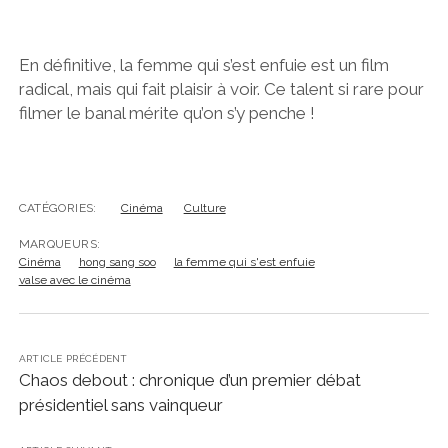
En définitive, la femme qui s’est enfuie est un film
radical, mais qui fait plaisir à voir. Ce talent si rare pour
filmer le banal mérite qu’on s’y penche !
CATÉGORIES:
Cinéma
Culture
MARQUEURS:
Cinéma
hong sang soo
la femme qui s'est enfuie
valse avec le cinéma
ARTICLE PRÉCÉDENT
Chaos debout : chronique d’un premier débat
présidentiel sans vainqueur