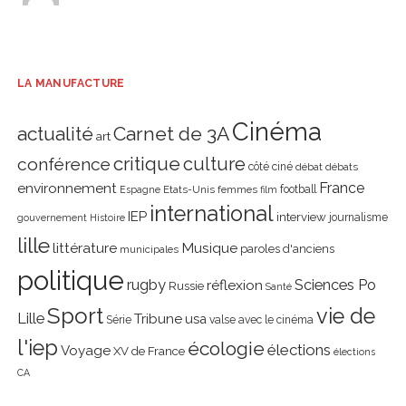
LA MANUFACTURE
Cinéma
actualité
Carnet de 3A
art
critique
culture
conférence
côté ciné
débat
débats
environnement
France
Etats-Unis
femmes
football
Espagne
film
international
IEP
interview
journalisme
gouvernement
Histoire
lille
littérature
Musique
paroles d'anciens
municipales
politique
rugby
réflexion
Sciences Po
Russie
Santé
Sport
vie de
Lille
Tribune
usa
Série
valse avec le cinéma
l'iep
écologie
élections
Voyage
XV de France
élections
CA