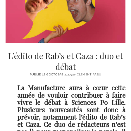
CINÉMA
instagram
email
email-
ÉCONOMIE
form
LITTÉRATURE
SPORT
MÉDIAS
SANTÉ
L’édito de Rab’s et Caza : duo et
débat
PUBLIÉ LE 6 OCTOBRE 2020
par
CLÉMENT RABU
La Manufacture aura à cœur cette
année de vouloir contribuer à faire
vivre le débat à Sciences Po Lille.
Plusieurs nouveautés sont donc à
prévoir, notamment l’édito de Rab’s
et Caza. Ce duo de rédacteurs n’est