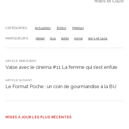
Rab’s et Caza
CATÉGORIES:
Actualités
Éditos
Médias
MARQUEURS:
débat
duo
édito
ironie
rab's et caza
ARTICLE PRÉCÉDENT
Valse avec le cinéma #11 La femme qui s’est enfuie
ARTICLE SUIVANT
Le Format Poche : un coin de gourmandise à la BU
MISES À JOUR LES PLUS RÉCENTES