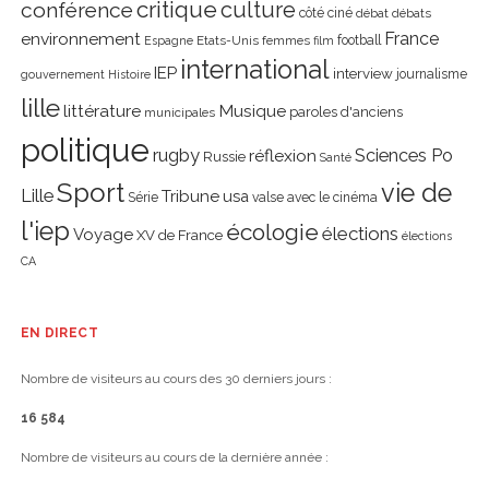
critique
culture
conférence
côté ciné
débat
débats
environnement
France
Etats-Unis
femmes
football
Espagne
film
international
IEP
interview
journalisme
gouvernement
Histoire
lille
littérature
Musique
paroles d'anciens
municipales
politique
rugby
réflexion
Sciences Po
Russie
Santé
Sport
vie de
Lille
Tribune
usa
Série
valse avec le cinéma
l'iep
écologie
élections
Voyage
XV de France
élections
CA
EN DIRECT
Nombre de visiteurs au cours des 30 derniers jours :
16 584
Nombre de visiteurs au cours de la dernière année :