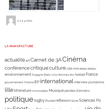
il y a 4 mois
LA MANUFACTURE
Cinéma
actualité
Carnet de 3A
art
critique
culture
conférence
côté ciné
débat
débats
environnement
France
Etats-Unis
femmes
football
Espagne
film
international
IEP
interview
journalisme
gouvernement
Histoire
lille
littérature
Musique
paroles d'anciens
municipales
politique
rugby
réflexion
Sciences Po
Russie
Santé
Sport
vie de