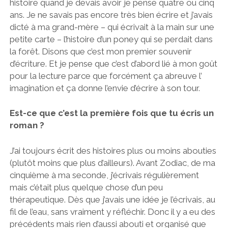
histoire quand je devais avoir je pense quatre ou cinq
ans. Je ne savais pas encore très bien écrire et j’avais
dicté à ma grand-mère – qui écrivait à la main sur une
petite carte – l’histoire d’un poney qui se perdait dans
la forêt. Disons que c’est mon premier souvenir
d’écriture. Et je pense que c’est d’abord lié à mon goût
pour la lecture parce que forcément ça abreuve l’
imagination et ça donne l’envie d’écrire à son tour.
Est-ce que c’est la première fois que tu écris un
roman ?
J’ai toujours écrit des histoires plus ou moins abouties
(plutôt moins que plus d’ailleurs). Avant Zodiac, de ma
cinquième à ma seconde, j’écrivais régulièrement
mais c’était plus quelque chose d’un peu
thérapeutique. Dès que j’avais une idée je l’écrivais, au
fil de l’eau, sans vraiment y réfléchir. Donc il y a eu des
précédents mais rien d’aussi abouti et organisé que