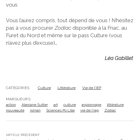
vous
Vous l’aurez compris, tout dépend de vous ! N’hésitez
pas à vous procurer
Zodiac
disponible à la Fnac, au
Furet du Nord et même sur le pass Culture (vous
n’avez plus d’excuse)…
Léa Gabillet
CATÉGORIES:
Culture
Littérature
Vie de l'IEP
MARQUEURS:
action
Alexiane Sutter
art
culture
espionnage
littérature
nouveauté
roman
Sciences Po Lille
vie de l'iep
Zodiac
ARTICLE PRÉCÉDENT