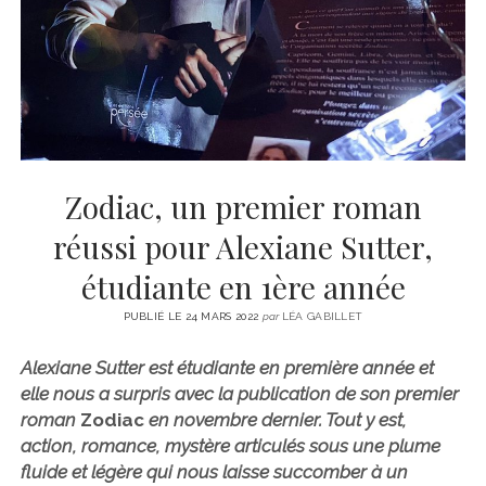
CINÉMA
instagram
email
email-
ÉCONOMIE
form
LITTÉRATURE
SPORT
MÉDIAS
SANTÉ
Zodiac, un premier roman
réussi pour Alexiane Sutter,
étudiante en 1ère année
PUBLIÉ LE 24 MARS 2022
par
LÉA GABILLET
Alexiane Sutter est étudiante en première année et
elle nous a surpris avec la publication de son premier
roman
Zodiac
en novembre dernier. Tout y est,
action, romance, mystère articulés sous une plume
fluide et légère qui nous laisse succomber à un