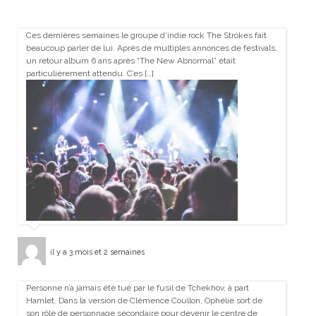
Ces dernières semaines le groupe d’indie rock The Strokes fait
beaucoup parler de lui. Après de multiples annonces de festivals,
un retour album 6 ans après “The New Abnormal” était
particulièrement attendu. C’es […]
il y a 3 mois et 2 semaines
Personne n’a jamais été tué par le fusil de Tchekhov, à part
Hamlet. Dans la version de Clémence Coullon, Ophélie sort de
son rôle de personnage secondaire pour devenir le centre de