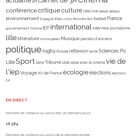
actualité
Carnet de 3A
art
critique
culture
conférence
côté ciné
débat
débats
environnement
France
Etats-Unis
femmes
football
Espagne
film
international
IEP
interview
journalisme
gouvernement
Histoire
lille
littérature
Musique
paroles d'anciens
municipales
politique
rugby
réflexion
Sciences Po
Russie
Santé
Sport
vie de
Lille
Tribune
usa
Série
valse avec le cinéma
l'iep
écologie
élections
Voyage
XV de France
élections
CA
EN DIRECT
Nombre de visiteurs au cours des 30 derniers jours :
16 584
Nombre de visiteurs au cours de la dernière année :