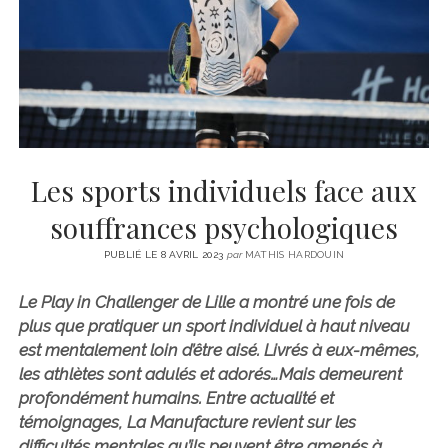
CINÉMA
instagram
email
email-
ÉCONOMIE
form
LITTÉRATURE
SPORT
MÉDIAS
SANTÉ
Les sports individuels face aux
souffrances psychologiques
PUBLIÉ LE 8 AVRIL 2023
par
MATHIS HARDOUIN
Le Play in Challenger de Lille a montré une fois de
plus que pratiquer un sport individuel à haut niveau
est mentalement loin d’être aisé. Livrés à eux-mêmes,
les athlètes sont adulés et adorés…Mais demeurent
profondément humains. Entre actualité et
témoignages, La Manufacture revient sur les
difficultés mentales qu’ils peuvent être amenés à