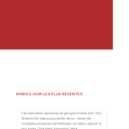
MISES À JOUR LES PLUS RÉCENTES
Ces dernières semaines le groupe d’indie rock The
Strokes fait beaucoup parler de lui. Après de
multiples annonces de festivals, un retour album 6
ans après “The New Abnormal” était