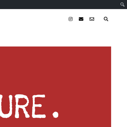
instagram
email
email-
form