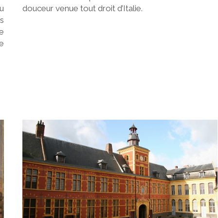
du
douceur venue tout droit d’Italie.
s
e
ue