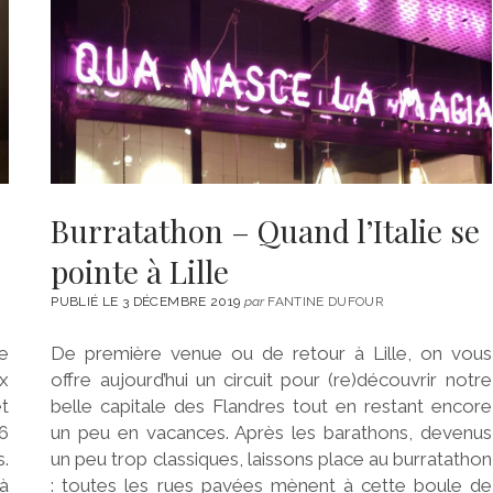
Burratathon – Quand l’Italie se
pointe à Lille
PUBLIÉ LE 3 DÉCEMBRE 2019
par
FANTINE DUFOUR
le
De première venue ou de retour à Lille, on vous
x
offre aujourd’hui un circuit pour (re)découvrir notre
t
belle capitale des Flandres tout en restant encore
6
un peu en vacances. Après les barathons, devenus
s.
un peu trop classiques, laissons place au burratathon
 à
: toutes les rues pavées mènent à cette boule de