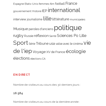
France
Etats-Unis
femmes
football
Espagne
film
international
IEP
gouvernement
Histoire
lille
littérature
interview
journalisme
municipales
politique
Musique
paroles d'anciens
rugby
réflexion
Sciences Po Lille
Russie
Santé
Sport
vie
Tribune
usa
Série
valse avec le cinéma
de l'iep
écologie
Voyage
XV de France
élections
élections CA
EN DIRECT
Nombre de visiteurs au cours des 30 derniers jours :
16 584
Nombre de visiteurs au cours de la dernière année :