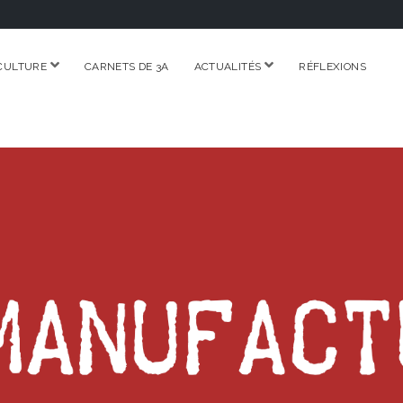
ouvrir
ouvrir
CULTURE
CARNETS DE 3A
ACTUALITÉS
RÉFLEXIONS
menu
menu
RE.