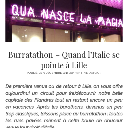
CINÉMA
instagram
email
email-
ÉCONOMIE
form
LITTÉRATURE
SPORT
MÉDIAS
SANTÉ
Burratathon – Quand l’Italie se
pointe à Lille
PUBLIÉ LE 3 DÉCEMBRE 2019
par
FANTINE DUFOUR
De première venue ou de retour à Lille, on vous offre
aujourd’hui un circuit pour (re)découvrir notre belle
capitale des Flandres tout en restant encore un peu
en vacances. Après les barathons, devenus un peu
trop classiques, laissons place au burratathon : toutes
les rues pavées mènent à cette boule de douceur
venue tout droit d’Italie.