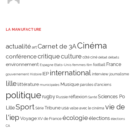
LA MANUFACTURE
Cinéma
actualité
Carnet de 3A
art
critique
culture
conférence
côté ciné
débat
débats
environnement
France
Etats-Unis
femmes
football
Espagne
film
international
IEP
interview
journalisme
gouvernement
Histoire
lille
littérature
Musique
paroles d'anciens
municipales
politique
rugby
réflexion
Sciences Po
Russie
Santé
Sport
vie de
Lille
Tribune
usa
Série
valse avec le cinéma
l'iep
écologie
élections
Voyage
XV de France
élections
CA