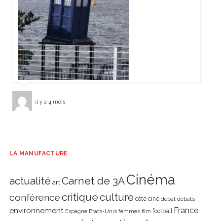
il y a 4 mois
LA MANUFACTURE
Cinéma
actualité
Carnet de 3A
art
critique
culture
conférence
côté ciné
débat
débats
environnement
France
Etats-Unis
femmes
football
Espagne
film