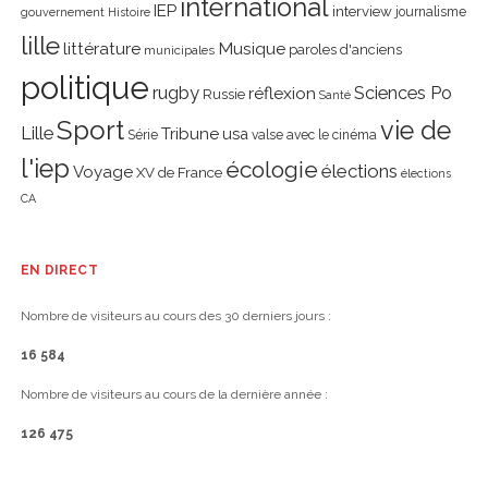
international
IEP
interview
journalisme
gouvernement
Histoire
lille
littérature
Musique
paroles d'anciens
municipales
politique
rugby
réflexion
Sciences Po
Russie
Santé
Sport
vie de
Lille
Tribune
usa
Série
valse avec le cinéma
l'iep
écologie
élections
Voyage
XV de France
élections
CA
EN DIRECT
Nombre de visiteurs au cours des 30 derniers jours :
16 584
Nombre de visiteurs au cours de la dernière année :
126 475