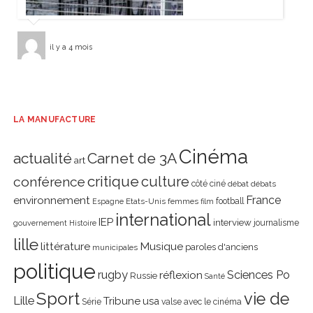
il y a 4 mois
LA MANUFACTURE
Cinéma
actualité
Carnet de 3A
art
critique
culture
conférence
côté ciné
débat
débats
environnement
France
Etats-Unis
femmes
football
Espagne
film
international
IEP
interview
journalisme
gouvernement
Histoire
lille
littérature
Musique
paroles d'anciens
municipales
politique
rugby
réflexion
Sciences Po
Russie
Santé
Sport
vie de
Lille
Tribune
usa
Série
valse avec le cinéma