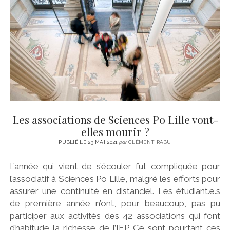
CINÉMA
instagram
email
email-
ÉCONOMIE
form
LITTÉRATURE
SPORT
MÉDIAS
SANTÉ
Les associations de Sciences Po Lille vont-
elles mourir ?
PUBLIÉ LE 23 MAI 2021
par
CLÉMENT RABU
L’année qui vient de s’écouler fut compliquée pour
l’associatif à Sciences Po Lille, malgré les efforts pour
assurer une continuité en distanciel. Les étudiant.e.s
de première année n’ont, pour beaucoup, pas pu
participer aux activités des 42 associations qui font
d’habitude la richesse de l’IEP. Ce sont pourtant ces