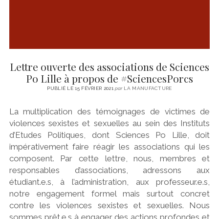
Lettre ouverte des associations de Sciences
Po Lille à propos de #SciencesPorcs
PUBLIÉ LE 15 FÉVRIER 2021
par
LA MANUFACTURE
La multiplication des témoignages de victimes de
violences sexistes et sexuelles au sein des Instituts
d’Etudes Politiques, dont Sciences Po Lille, doit
impérativement faire réagir les associations qui les
composent. Par cette lettre, nous, membres et
responsables d’associations, adressons aux
étudiant.e.s, à l’administration, aux professeur.e.s,
notre engagement formel mais surtout concret
contre les violences sexistes et sexuelles. Nous
sommes prêt.e.s à engager des actions profondes et