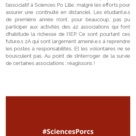
l’associatif à Sciences Po Lille, malgré les efforts pour
assurer une continuité en distanciel. Les étudiant.e.s
de première année n’ont, pour beaucoup, pas pu
participer aux activités des 42 associations qui font
d’habitude la richesse de l’IEP. Ce sont pourtant ces
futur.e.s 2A qui sont largement amené.e.s à reprendre
les postes à responsabilités. Et les volontaires ne se
bousculent pas. Au point de s’interroger de la survie
de certaines associations : réagissons !