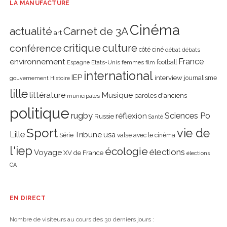
LA MANUFACTURE
Cinéma
actualité
Carnet de 3A
art
critique
culture
conférence
côté ciné
débat
débats
environnement
France
Etats-Unis
femmes
football
Espagne
film
international
IEP
interview
journalisme
gouvernement
Histoire
lille
littérature
Musique
paroles d'anciens
municipales
politique
rugby
réflexion
Sciences Po
Russie
Santé
Sport
vie de
Lille
Tribune
usa
Série
valse avec le cinéma
l'iep
écologie
élections
Voyage
XV de France
élections
CA
EN DIRECT
Nombre de visiteurs au cours des 30 derniers jours :