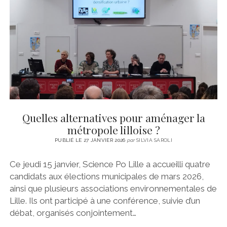
CINÉMA
instagram
email
email-
ÉCONOMIE
form
LITTÉRATURE
SPORT
MÉDIAS
SANTÉ
Quelles alternatives pour aménager la
métropole lilloise ?
PUBLIÉ LE 27 JANVIER 2026
par
SILVIA SAROLI
Ce jeudi 15 janvier, Science Po Lille a accueilli quatre
candidats aux élections municipales de mars 2026,
ainsi que plusieurs associations environnementales de
Lille. Ils ont participé à une conférence, suivie d’un
débat, organisés conjointement…