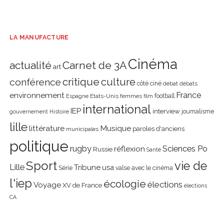
LA MANUFACTURE
Cinéma
actualité
Carnet de 3A
art
critique
culture
conférence
côté ciné
débat
débats
environnement
France
Etats-Unis
femmes
football
Espagne
film
international
IEP
interview
journalisme
gouvernement
Histoire
lille
littérature
Musique
paroles d'anciens
municipales
politique
rugby
réflexion
Sciences Po
Russie
Santé
Sport
vie de
Lille
Tribune
usa
Série
valse avec le cinéma
l'iep
écologie
élections
Voyage
XV de France
élections
CA