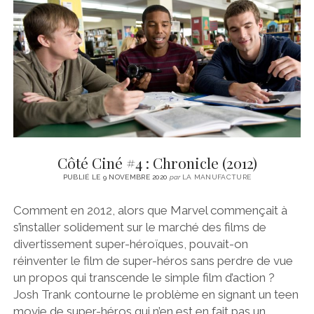
CINÉMA
instagram
email
email-
ÉCONOMIE
form
LITTÉRATURE
SPORT
MÉDIAS
SANTÉ
Côté Ciné #4 : Chronicle (2012)
PUBLIÉ LE 9 NOVEMBRE 2020
par
LA MANUFACTURE
Comment en 2012, alors que Marvel commençait à
s’installer solidement sur le marché des films de
divertissement super-héroïques, pouvait-on
réinventer le film de super-héros sans perdre de vue
un propos qui transcende le simple film d’action ?
Josh Trank contourne le problème en signant un teen
movie de super-héros qui n’en est en fait pas un.