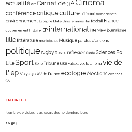
Cinéma
actualité
Carnet de 3A
art
critique
culture
conférence
côté ciné
débat
débats
environnement
France
Etats-Unis
femmes
football
Espagne
film
international
IEP
interview
journalisme
gouvernement
Histoire
lille
littérature
Musique
paroles d'anciens
municipales
politique
rugby
réflexion
Sciences Po
Russie
Santé
Sport
vie de
Lille
Tribune
usa
Série
valse avec le cinéma
l'iep
écologie
élections
Voyage
XV de France
élections
CA
EN DIRECT
Nombre de visiteurs au cours des 30 derniers jours :
16 584