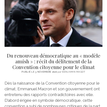
CINÉMA
instagram
email
email-
ÉCONOMIE
form
LITTÉRATURE
SPORT
MÉDIAS
SANTÉ
Du renouveau démocratique au « modèle
amish » : récit du délitement de la
Convention citoyenne pour le climat
PUBLIÉ LE 3 NOVEMBRE 2020
par
BENJAMIN MAGOT
Dès la naissance de la Convention citoyenne pour le
climat, Emmanuel Macron et son gouvernement ont
entretenu des rapports contradictoires avec elle.
D’abord érigée en symbole démocratique, cette
convention a subi de nombreuses critiques de la part