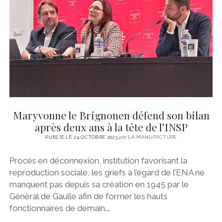
CINÉMA
instagram
email
email-
ÉCONOMIE
form
LITTÉRATURE
SPORT
MÉDIAS
SANTÉ
Maryvonne le Brignonen défend son bilan
après deux ans à la tête de l’INSP
PUBLIÉ LE 24 OCTOBRE 2023
par
LA MANUFACTURE
Procès en déconnexion, institution favorisant la
reproduction sociale, les griefs à l’égard de l’ENA ne
manquent pas depuis sa création en 1945 par le
Général de Gaulle afin de former les hauts
fonctionnaires de demain.…