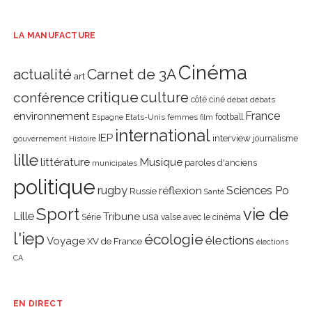
LA MANUFACTURE
Cinéma
actualité
Carnet de 3A
art
critique
culture
conférence
côté ciné
débat
débats
environnement
France
Etats-Unis
femmes
football
Espagne
film
international
IEP
interview
journalisme
gouvernement
Histoire
lille
littérature
Musique
paroles d'anciens
municipales
politique
rugby
réflexion
Sciences Po
Russie
Santé
Sport
vie de
Lille
Tribune
usa
Série
valse avec le cinéma
l'iep
écologie
élections
Voyage
XV de France
élections
CA
EN DIRECT