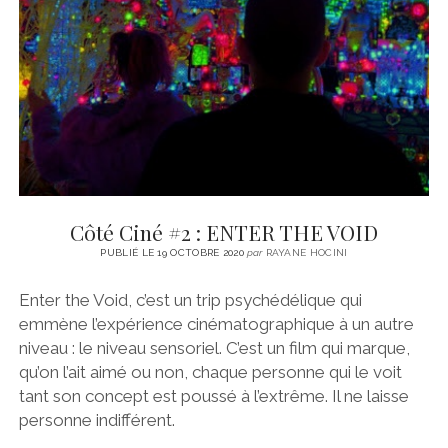
CINÉMA
instagram
email
email-
ÉCONOMIE
form
LITTÉRATURE
SPORT
MÉDIAS
SANTÉ
Côté Ciné #2 : ENTER THE VOID
PUBLIÉ LE 19 OCTOBRE 2020
par
RAYANE HOCINI
Enter the Void, c’est un trip psychédélique qui
emmène l’expérience cinématographique à un autre
niveau : le niveau sensoriel. C’est un film qui marque,
qu’on l’ait aimé ou non, chaque personne qui le voit
tant son concept est poussé à l’extrême. Il ne laisse
personne indifférent.