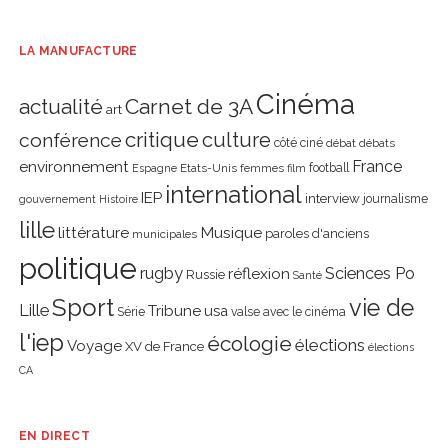
LA MANUFACTURE
Cinéma
actualité
Carnet de 3A
art
critique
culture
conférence
côté ciné
débat
débats
environnement
France
Etats-Unis
femmes
football
Espagne
film
international
IEP
interview
journalisme
gouvernement
Histoire
lille
littérature
Musique
paroles d'anciens
municipales
politique
rugby
réflexion
Sciences Po
Russie
Santé
Sport
vie de
Lille
Tribune
usa
Série
valse avec le cinéma
l'iep
écologie
élections
Voyage
XV de France
élections
CA
EN DIRECT