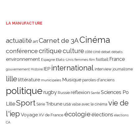
LA MANUFACTURE
Cinéma
actualité
Carnet de 3A
art
critique
culture
conférence
côté ciné
débat
débats
environnement
France
Etats-Unis
femmes
football
Espagne
film
international
IEP
interview
journalisme
gouvernement
Histoire
lille
littérature
Musique
paroles d'anciens
municipales
politique
rugby
réflexion
Sciences Po
Russie
Santé
Sport
vie de
Lille
Tribune
usa
Série
valse avec le cinéma
l'iep
écologie
élections
Voyage
XV de France
élections
CA