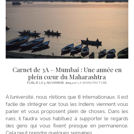
CINÉMA
instagram
email
email-
ÉCONOMIE
form
LITTÉRATURE
SPORT
MÉDIAS
SANTÉ
Carnet de 3A – Mumbai : Une année en
plein cœur du Maharashtra
PUBLIÉ LE 5 NOVEMBRE 2019
par
LA MANUFACTURE
À l’université, nous n’étions que 8 internationaux. Il est
facile de s’intégrer car tous les Indiens viennent vous
parler et vous proposent plein de choses. Dans les
rues, il faudra vous habituez à supporter le regards
des gens qui vous fixent presque en permanence.
Cela peut prendre quelques semaines.