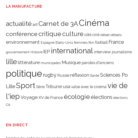
LA MANUFACTURE
Cinéma
actualité
Carnet de 3A
art
critique
culture
conférence
côté ciné
débat
débats
environnement
France
Etats-Unis
femmes
football
Espagne
film
international
IEP
interview
journalisme
gouvernement
Histoire
lille
littérature
Musique
paroles d'anciens
municipales
politique
rugby
réflexion
Sciences Po
Russie
Santé
Sport
vie de
Lille
Tribune
usa
Série
valse avec le cinéma
l'iep
écologie
élections
Voyage
XV de France
élections
CA
EN DIRECT