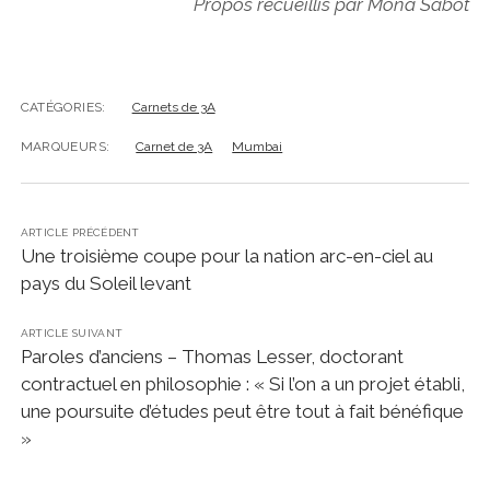
Propos recueillis par Mona Sabot
CATÉGORIES:
Carnets de 3A
MARQUEURS:
Carnet de 3A
Mumbai
ARTICLE PRÉCÉDENT
Une troisième coupe pour la nation arc-en-ciel au
pays du Soleil levant
ARTICLE SUIVANT
Paroles d’anciens – Thomas Lesser, doctorant
contractuel en philosophie : « Si l’on a un projet établi,
une poursuite d’études peut être tout à fait bénéfique
»