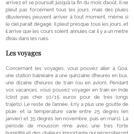
arrivez et se poursuit jusqu’à la fin du mois d’août. Il ne
pleut pas forcément tous les jours, mais des pluies
diluviennes peuvent arriver à tout moment, même si
le ciel paraît dégagé. Il pleut presque tous les jours, et
il arrive que les cours soient annulés car il y a un mètre
d’eau dans les rues.
Les voyages
Concernant les voyages, vous pouvez aller à Goa,
une station balnéaire à une quinzaine d’heures en bus,
une dizaine d’heures de train (ou en avion). Pendant
vos vacances, vous pouvez voyager en train en Inde
(c’est pas cher 10/15 euros pour de très longs
trajets). Le reste de l’année, il n’y a plus une goutte de
pluie, et la température varie entre 25 degrés (en
janvier) et 35 degrés (en novembre, puis en mars). La
période de mousson rime avec une très forte
humidité et des chaleurs importante qui nécessiteront