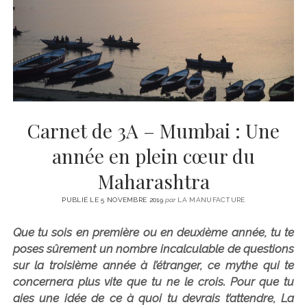
CINÉMA
instagram
email
email-
ÉCONOMIE
form
LITTÉRATURE
SPORT
MÉDIAS
SANTÉ
Carnet de 3A – Mumbai : Une
année en plein cœur du
Maharashtra
PUBLIÉ LE 5 NOVEMBRE 2019
par
LA MANUFACTURE
Que tu sois en première ou en deuxième année, tu te
poses sûrement un nombre incalculable de questions
sur la troisième année à l’étranger, ce mythe qui te
concernera plus vite que tu ne le crois. Pour que tu
aies une idée de ce à quoi tu devrais t’attendre, La