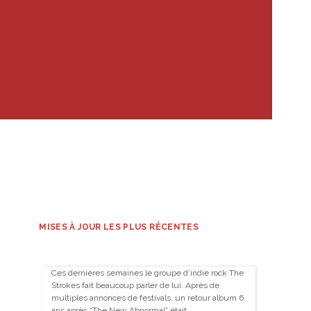
MISES À JOUR LES PLUS RÉCENTES
Ces dernières semaines le groupe d’indie rock The
Strokes fait beaucoup parler de lui. Après de
multiples annonces de festivals, un retour album 6
ans après “The New Abnormal” était