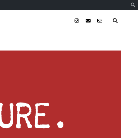
instagram
email
email-
form