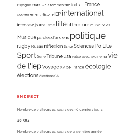
France
Etats-Unis
femmes
football
Espagne
film
international
IEP
gouvernement
Histoire
lille
littérature
interview
journalisme
municipales
politique
Musique
paroles d'anciens
rugby
réflexion
Sciences Po Lille
Russie
Santé
Sport
vie
Tribune
usa
Série
valse avec le cinéma
de l'iep
écologie
Voyage
XV de France
élections
élections CA
EN DIRECT
Nombre de visiteurs au cours des 30 derniers jours :
16 584
Nombre de visiteurs au cours de la dernière année :