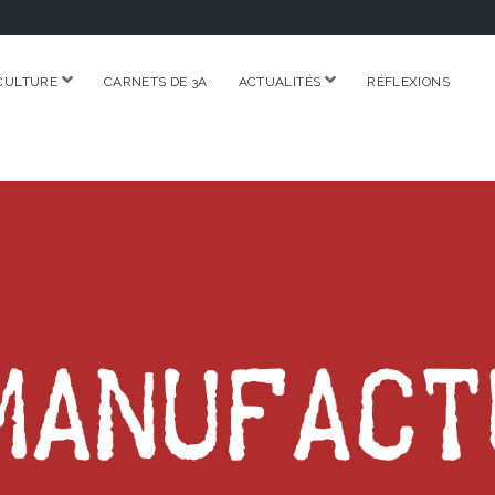
ouvrir
ouvrir
CULTURE
CARNETS DE 3A
ACTUALITÉS
RÉFLEXIONS
menu
menu
RE.