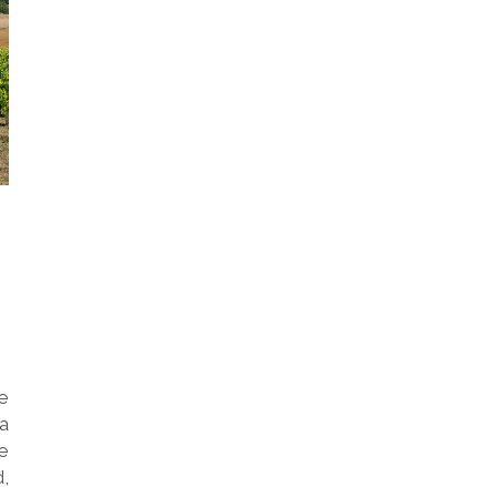
e
la
e
,