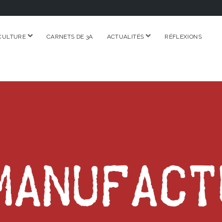
ouvrir
ouvrir
CULTURE
CARNETS DE 3A
ACTUALITÉS
RÉFLEXIONS
menu
menu
RE.