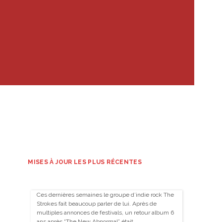
MISES À JOUR LES PLUS RÉCENTES
Ces dernières semaines le groupe d’indie rock The
Strokes fait beaucoup parler de lui. Après de
multiples annonces de festivals, un retour album 6
ans après “The New Abnormal” était