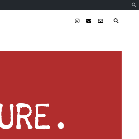
instagram
email
email-
form