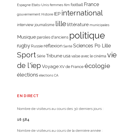
France
Etats-Unis
femmes
football
Espagne
film
international
IEP
gouvernement
Histoire
lille
littérature
interview
journalisme
municipales
politique
Musique
paroles d'anciens
rugby
réflexion
Sciences Po Lille
Russie
Santé
Sport
vie
Tribune
usa
Série
valse avec le cinéma
de l'iep
écologie
Voyage
XV de France
élections
élections CA
EN DIRECT
Nombre de visiteurs au cours des 30 derniers jours :
16 584
Nombre de visiteurs au cours de la dernière année :