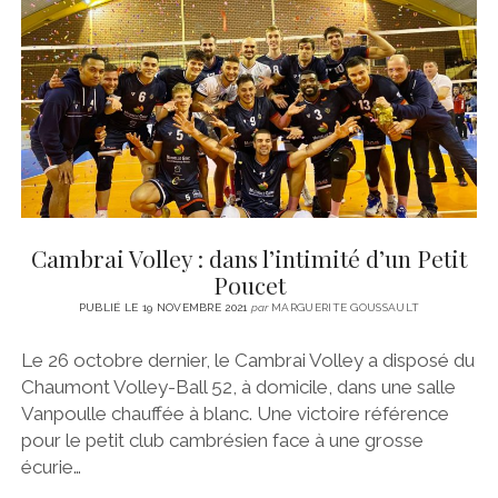
CINÉMA
instagram
email
email-
ÉCONOMIE
form
LITTÉRATURE
SPORT
MÉDIAS
SANTÉ
Cambrai Volley : dans l’intimité d’un Petit
Poucet
PUBLIÉ LE 19 NOVEMBRE 2021
par
MARGUERITE GOUSSAULT
Le 26 octobre dernier, le Cambrai Volley a disposé du
Chaumont Volley-Ball 52, à domicile, dans une salle
Vanpoulle chauffée à blanc. Une victoire référence
pour le petit club cambrésien face à une grosse
écurie…