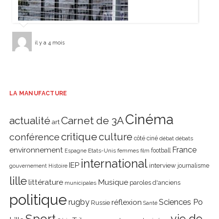
il y a 4 mois
LA MANUFACTURE
Cinéma
actualité
Carnet de 3A
art
critique
culture
conférence
côté ciné
débat
débats
environnement
France
Etats-Unis
femmes
football
Espagne
film
international
IEP
interview
journalisme
gouvernement
Histoire
lille
littérature
Musique
paroles d'anciens
municipales
politique
rugby
réflexion
Sciences Po
Russie
Santé
Sport