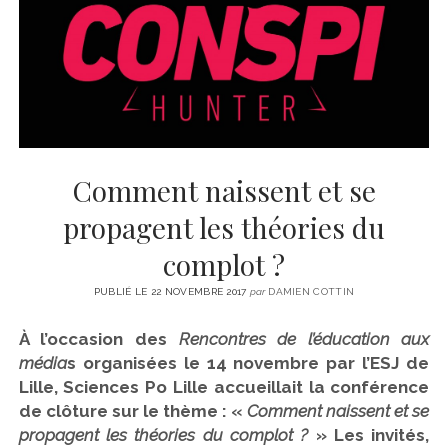
CINÉMA
instagram
email
email-
ÉCONOMIE
form
LITTÉRATURE
SPORT
MÉDIAS
SANTÉ
Comment naissent et se
propagent les théories du
complot ?
PUBLIÉ LE 22 NOVEMBRE 2017
par
DAMIEN COTTIN
À l’occasion des
Rencontres de l’éducation aux
média
s organisées le 14 novembre par l’ESJ de
Lille, Sciences Po Lille accueillait la conférence
de clôture sur le thème : «
Comment naissent et se
propagent les théories du complot ?
» Les invités,