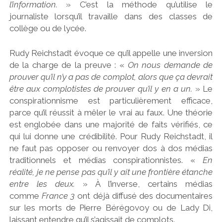
l’information.
» C’est la méthode qu’utilise le
journaliste lorsqu’il travaille dans des classes de
collège ou de lycée.
Rudy Reichstadt évoque ce qu’il appelle une inversion
de la charge de la preuve : «
On nous demande de
prouver qu’il n’y a pas de complot, alors que ça devrait
être aux complotistes de prouver qu’il y en a un.
» Le
conspirationnisme est particulièrement efficace,
parce qu’il réussit à mêler le vrai au faux. Une théorie
est englobée dans une majorité de faits vérifiés, ce
qui lui donne une crédibilité. Pour Rudy Reichstadt, il
ne faut pas opposer ou renvoyer dos à dos médias
traditionnels et médias conspirationnistes. «
En
réalité, je ne pense pas qu’il y ait une frontière étanche
entre les deux.
» À l’inverse, certains médias
comme
France 3
ont déjà diffusé des documentaires
sur les morts de Pierre Bérégovoy ou de Lady Di,
laissant entendre qu’il s’agissait de complots.