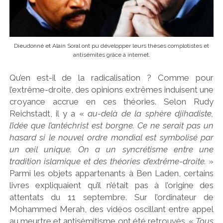
Dieudonné et Alain Soral ont pu développer leurs thèses complotistes et
antisémites grâce à internet.
Qu’en est-il de la radicalisation ? Comme pour
l’extrême-droite, des opinions extrêmes induisent une
croyance accrue en ces théories. Selon Rudy
Reichstadt, il y a «
au-delà de la sphère djihadiste,
l’idée que l’antéchrist est borgne. Ce ne serait pas un
hasard si le nouvel ordre mondial est symbolisé par
un œil unique. On a un syncrétisme entre une
tradition islamique et des théories d’extrême-droite.
»
Parmi les objets appartenants à Ben Laden, certains
livres expliquaient qu’il n’était pas à l’origine des
attentats du 11 septembre. Sur l’ordinateur de
Mohammed Merah, des vidéos oscillant entre appel
au meurtre et antisémitisme ont été retrouvés. «
Tous