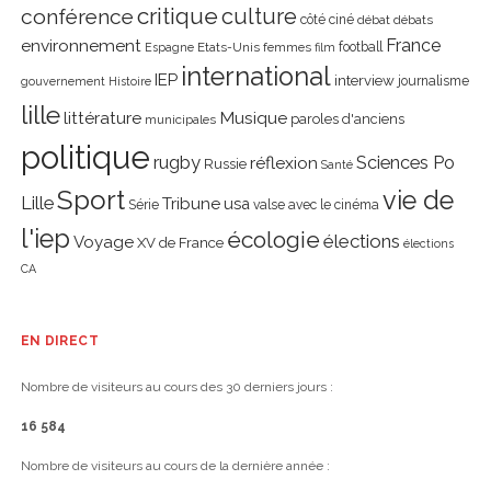
critique
culture
conférence
côté ciné
débat
débats
environnement
France
Etats-Unis
femmes
football
Espagne
film
international
IEP
interview
journalisme
gouvernement
Histoire
lille
littérature
Musique
paroles d'anciens
municipales
politique
rugby
réflexion
Sciences Po
Russie
Santé
Sport
vie de
Lille
Tribune
usa
Série
valse avec le cinéma
l'iep
écologie
élections
Voyage
XV de France
élections
CA
EN DIRECT
Nombre de visiteurs au cours des 30 derniers jours :
16 584
Nombre de visiteurs au cours de la dernière année :