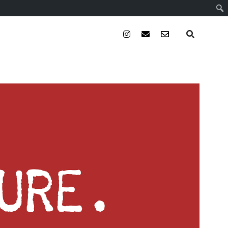
instagram
email
email-
form