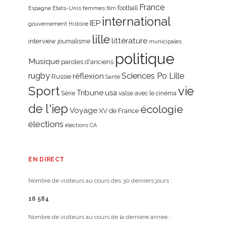
France
Etats-Unis
femmes
football
Espagne
film
international
IEP
gouvernement
Histoire
lille
littérature
interview
journalisme
municipales
politique
Musique
paroles d'anciens
rugby
réflexion
Sciences Po Lille
Russie
Santé
Sport
vie
Tribune
usa
Série
valse avec le cinéma
de l'iep
écologie
Voyage
XV de France
élections
élections CA
EN DIRECT
Nombre de visiteurs au cours des 30 derniers jours :
16 584
Nombre de visiteurs au cours de la dernière année :