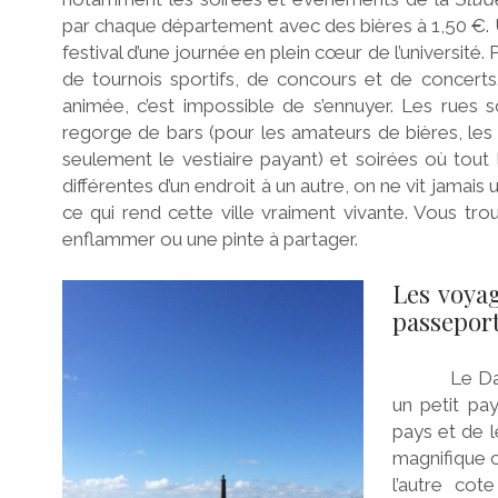
par chaque département avec des bières à 1,50 €.
festival d’une journée en plein cœur de l’université
de tournois sportifs, de concours et de concerts
animée, c’est impossible de s’ennuyer. Les rues s
regorge de bars (pour les amateurs de bières, les
seulement le vestiaire payant) et soirées où tou
différentes d’un endroit à un autre, on ne vit jamai
ce qui rend cette ville vraiment vivante. Vous tr
enflammer ou une pinte à partager.
Les voya
passeport 
Le Danemar
un petit pa
pays et de l
magnifique 
l’autre co