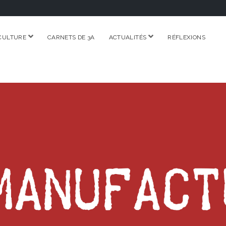
ouvrir
ouvrir
CULTURE
CARNETS DE 3A
ACTUALITÉS
RÉFLEXIONS
menu
menu
RE.