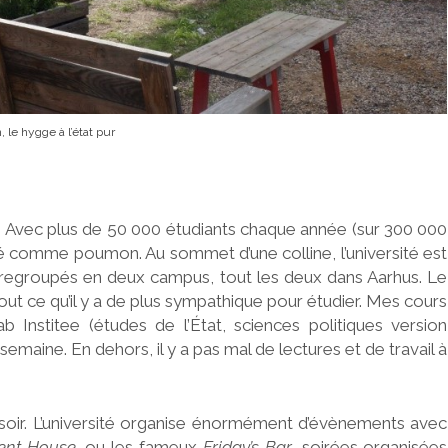
 le hygge à l’état pur
py. Avec plus de 50 000 étudiants chaque année (sur 300 000
ité comme poumon. Au sommet d’une colline, l’université est
egroupés en deux campus, tout les deux dans Aarhus. Le
 tout ce qu’il y a de plus sympathique pour étudier. Mes cours
Institee (études de l’État, sciences politiques version
 semaine. En dehors, il y a pas mal de lectures et de travail à
le soir. L’université organise énormément d’évènements avec
ent House
, ou les fameux
Friday’s Bar
, soirées organisées