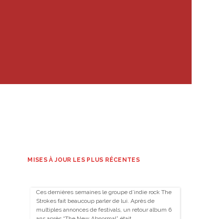
MISES À JOUR LES PLUS RÉCENTES
Ces dernières semaines le groupe d’indie rock The
Strokes fait beaucoup parler de lui. Après de
multiples annonces de festivals, un retour album 6
ans après “The New Abnormal” était