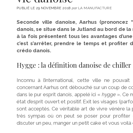
PUBLIÉ LE 29 NOVEMBRE 2018
par
LA MANUFACTURE
Seconde ville danoise, Aarhus (prononcez “
danois, se situe dans le Jutland au bord de la
à la fois présentent tous les avantages d’une g
c’est s’arrêter, prendre le temps et profite
crédo danois.
Hygge : la définition danoise de chiller
Inconnu à l’international, cette ville ne pouva
concernant Aarhus ont débouché sur un coup de cœur
dans le pur esprit danois, appelé ici «
hygge
». Ce m
état d’esprit ouvert et positif. Exit les visages (par
sont acceptés. Ce véritable art de vivre vénère la 
très sympas où on peut se poser pour profiter 
discuter un peu, manger un petit cake et vous voilà 