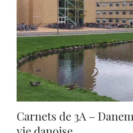
Carnets de 3A – Danema
vie danoise