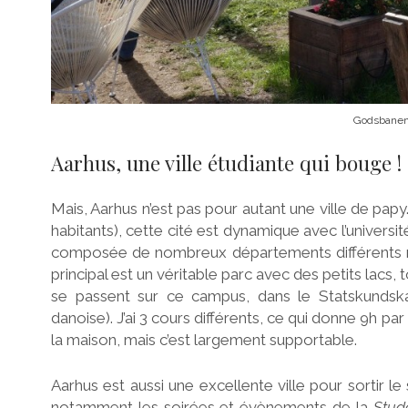
Godsbanen,
Aarhus, une ville étudiante qui bouge !
Mais, Aarhus n’est pas pour autant une ville de pa
habitants), cette cité est dynamique avec l’univers
composée de nombreux départements différents r
principal est un véritable parc avec des petits lacs,
se passent sur ce campus, dans le Statskundskab 
danoise). J’ai 3 cours différents, ce qui donne 9h par
la maison, mais c’est largement supportable.
Aarhus est aussi une excellente ville pour sortir 
notamment les soirées et évènements de la
Stud