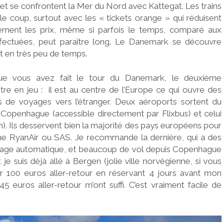
et se confrontent la Mer du Nord avec Kattegat. Les trains
 le coup, surtout avec les « tickets orange » qui réduisent
ement les prix, même si parfois le temps, comparé aux
ffectuées, peut paraître long. Le Danemark se découvre
t en très peu de temps.
ue vous avez fait le tour du Danemark, le deuxième
re en jeu : il est au centre de l’Europe ce qui ouvre des
s de voyages vers l’étranger. Deux aéroports sortent du
e Copenhague (accessible directement par Flixbus) et celui
in). Ils desservent bien la majorité des pays européens pour
e RyanAir ou SAS. Je recommande la dernière, qui a des
agage automatique, et beaucoup de vol depuis Copenhague
e suis déjà allé à Bergen (jolie ville norvégienne, si vous
pour 100 euros aller-retour en réservant 4 jours avant mon
5 euros aller-retour m’ont suffi. C’est vraiment facile de