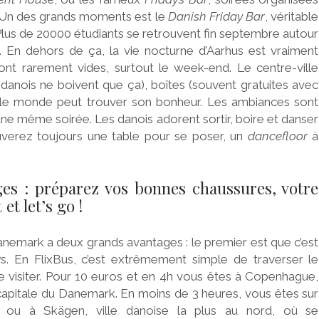
 Un des grands moments est le
Danish Friday Bar
, véritable
. Plus de 20000 étudiants se retrouvent fin septembre autour
. En dehors de ça, la vie nocturne d’Aarhus est vraiment
ont rarement vides, surtout le week-end. Le centre-ville
 danois ne boivent que ça), boîtes (souvent gratuites avec
t le monde peut trouver son bonheur. Les ambiances sont
s une même soirée. Les danois adorent sortir, boire et danser
ouverez toujours une table pour se poser, un
dancefloor
à
ges : préparez vos bonnes chaussures, votre
et let’s go !
k a deux grands avantages : le premier est que c’est
ys. En FlixBus, c’est extrêmement simple de traverser le
e visiter. Pour 10 euros et en 4h vous êtes à Copenhague,
capitale du Danemark. En moins de 3 heures, vous êtes sur
te ou à Skägen, ville danoise la plus au nord, où se