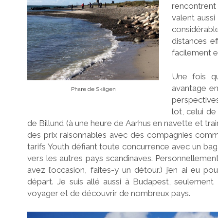
rencontrent 
valent aussi
considérabl
distances e
facilement e
Une fois q
avantage ent
Phare de Skägen
perspective
lot, celui d
de Billund (à une heure de Aarhus en navette et tra
des prix raisonnables avec des compagnies comm
tarifs Youth défiant toute concurrence avec un b
vers les autres pays scandinaves. Personnellement j
avez l’occasion, faites-y un détour.) j’en ai eu 
départ. Je suis allé aussi à Budapest, seulement 4
voyager et de découvrir de nombreux pays.