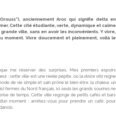
Orouss”), anciennement Aros qui signifie delta en
 mer. Cette cité étudiante, verte, dynamique et calme
rande ville, sans en avoir les inconvénients. Y vivre,
r du moment. Vivre doucement et pleinement, voilà le
it que me réserver des surprises. Mes premiers espoirs
 : cette ville est une réelle pépite, où la
dolce vita
règne
ode de vie simple et sain prône le bien-être, la chaleur, un
fois) fermés du Nord français, ici seuls les grands sourires ne
prise de temps. Cette ville regorge de petits cafés et bars
d’un moment : arrêtez-vous pour prendre un café, pour
danois.