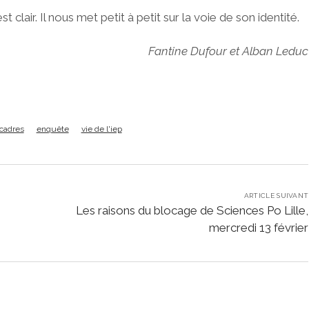
air. Il nous met petit à petit sur la voie de son identité.
Fantine Dufour et Alban Leduc
 cadres
enquête
vie de l'iep
ARTICLE SUIVANT
Les raisons du blocage de Sciences Po Lille,
mercredi 13 février