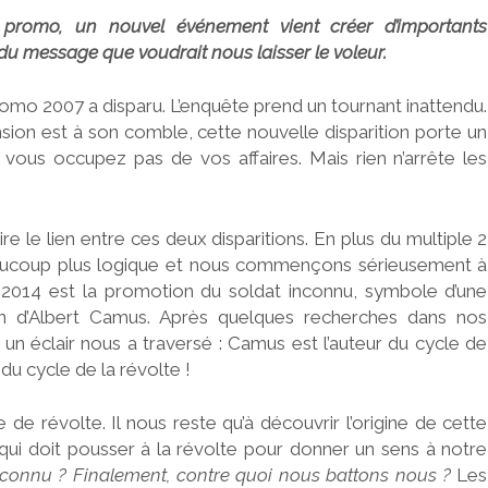
 promo, un nouvel événement vient créer d’importants
du message que voudrait nous laisser le voleur.
omo 2007 a disparu. L’enquête prend un tournant inattendu.
nsion est à son comble, cette nouvelle disparition porte un
e vous occupez pas de vos affaires. Mais rien n’arrête les
le lien entre ces deux disparitions. En plus du multiple 2
beaucoup plus logique et nous commençons sérieusement à
 2014 est la promotion du soldat inconnu, symbole d’une
ion d’Albert Camus. Après quelques recherches dans nos
 un éclair nous a traversé : Camus est l’auteur du cycle de
 du cycle de la révolte !
 de révolte. Il nous reste qu’à découvrir l’origine de cette
 qui doit pousser à la révolte pour donner un sens à notre
inconnu ? Finalement, contre quoi nous battons nous ?
Les