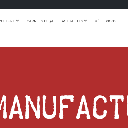
ouvrir
ouvrir
CULTURE
CARNETS DE 3A
ACTUALITÉS
RÉFLEXIONS
menu
menu
RE.