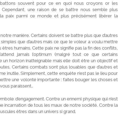
 battons souvent pour ce en quoi nous croyons or les
 Cependant, une raison de se battre nous semble plus
la paix parmi ce monde et plus précisément libérer la
otre manière. Certains doivent se battre plus que d’autres
us simples que d’autres mais ce que le voleur a voulu mettre
êtres humains. Cette paix ne signifie pas la fin des conflits,
n’attend jamais l’optimum (malgré tout ce que certains
 un horizon inatteignable mais elle doit être un objectif et
 toutes. Certains combats sont plus louables que d’autres et
e inutile. Simplement, cette enquête n’est pas le lieu pour
ettre une volonté importante : faites bouger les choses et
vous paraissent..
ymbole d’engagement. Contre un ennemi physique qui n’est
 incarnation de tous les maux de notre société. Contre la
scules êtres dans un univers si grand.