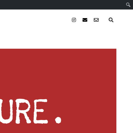
instagram
email
email-
form