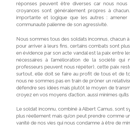
réponses peuvent être diverses car nous nous
croyances sont généralement propres à chacun.
importante et logique que les autres : amener 
communauté palienne de son agressivité.
Nous sommes tous des soldats inconnus, chacun à n
pour arriver à leurs fins, certains combats sont pl
en évidence par son acte vandal est la paix entre les 
nécessaires à l’amélioration de la société qui 
professeurs peuvent nous répéter), cette paix reste
surtout, elle doit se faire au profit de tous et de
nous ne sommes pas en train de prôner un relativism
défendre ses idées mais plutôt le moyen de transm
croyez en vos moyens d’action, aussi minimes qu’ils 
Le soldat inconnu, combiné à Albert Camus, sont s
plus réellement mais qu’on peut prendre comme une
vanité de nos vies qui nous condamne à être de minu