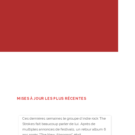
MISES À JOUR LES PLUS RÉCENTES
Ces dernières semaines le groupe d’indie rock The
Strokes fait beaucoup parler de lui. Après de
multiples annonces de festivals, un retour album 6
ans après “The New Abnormal” était