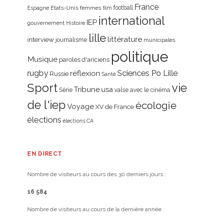
France
Etats-Unis
femmes
football
Espagne
film
international
IEP
gouvernement
Histoire
lille
littérature
interview
journalisme
municipales
politique
Musique
paroles d'anciens
rugby
réflexion
Sciences Po Lille
Russie
Santé
Sport
vie
Tribune
usa
Série
valse avec le cinéma
de l'iep
écologie
Voyage
XV de France
élections
élections CA
EN DIRECT
Nombre de visiteurs au cours des 30 derniers jours :
16 584
Nombre de visiteurs au cours de la dernière année :