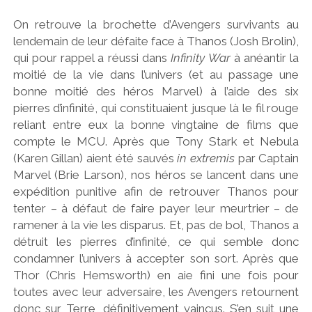
On retrouve la brochette d’Avengers survivants au
lendemain de leur défaite face à Thanos (Josh Brolin),
qui pour rappel a réussi dans
Infinity War
à anéantir la
moitié de la vie dans l’univers (et au passage une
bonne moitié des héros Marvel) à l’aide des six
pierres d’infinité, qui constituaient jusque là le fil rouge
reliant entre eux la bonne vingtaine de films que
compte le MCU. Après que Tony Stark et Nebula
(Karen Gillan) aient été sauvés
in extremis
par Captain
Marvel (Brie Larson), nos héros se lancent dans une
expédition punitive afin de retrouver Thanos pour
tenter – à défaut de faire payer leur meurtrier – de
ramener à la vie les disparus. Et, pas de bol, Thanos a
détruit les pierres d’infinité, ce qui semble donc
condamner l’univers à accepter son sort. Après que
Thor (Chris Hemsworth) en aie fini une fois pour
toutes avec leur adversaire, les Avengers retournent
donc sur Terre, définitivement vaincus. S’en suit une