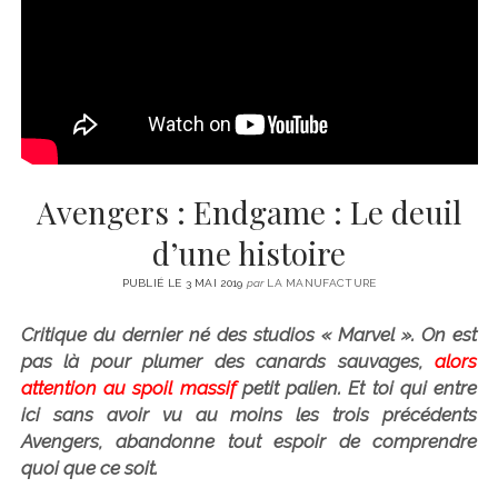
CINÉMA
instagram
email
email-
ÉCONOMIE
form
LITTÉRATURE
SPORT
MÉDIAS
SANTÉ
Avengers : Endgame : Le deuil
d’une histoire
PUBLIÉ LE 3 MAI 2019
par
LA MANUFACTURE
Critique du dernier né des studios « Marvel
».
On est
pas là pour plumer des canards sauvages,
alors
attention au spoil massif
petit palien. Et toi qui entre
ici sans avoir vu au moins les trois précédents
Avengers, abandonne tout espoir de comprendre
quoi que ce soit.