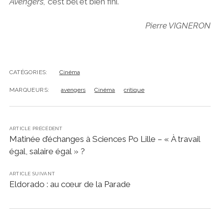
Avengers,
c’est bel et bien fini.
Pierre VIGNERON
CATÉGORIES:
Cinéma
MARQUEURS:
avengers
Cinéma
critique
ARTICLE PRÉCÉDENT
Matinée d’échanges à Sciences Po Lille – « À travail
égal, salaire égal » ?
ARTICLE SUIVANT
Eldorado : au cœur de la Parade