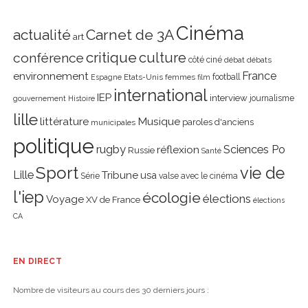
Cinéma
actualité
Carnet de 3A
art
critique
culture
conférence
côté ciné
débat
débats
environnement
France
Etats-Unis
femmes
football
Espagne
film
international
IEP
interview
journalisme
gouvernement
Histoire
lille
littérature
Musique
paroles d'anciens
municipales
politique
rugby
réflexion
Sciences Po
Russie
Santé
Sport
vie de
Lille
Tribune
usa
Série
valse avec le cinéma
l'iep
écologie
élections
Voyage
XV de France
élections
CA
EN DIRECT
Nombre de visiteurs au cours des 30 derniers jours :