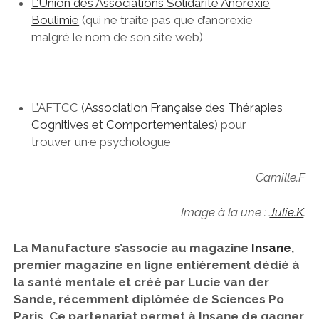
L’Union des Associations Solidarité Anorexie
Boulimie
(qui ne traite pas que d’anorexie
malgré le nom de son site web)
L’AFTCC (
Association Française des Thérapies
Cognitives et Comportementales
) pour
trouver un·e psychologue
Camille.F
Image à la une :
Julie.K
.
La Manufacture s’associe au magazine
Insane
,
premier magazine en ligne entièrement dédié à
la santé mentale et créé par Lucie van der
Sande, récemment diplômée de Sciences Po
Paris. Ce partenariat permet à Insane de gagner