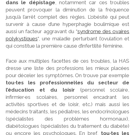
dans le dépistage
, notamment car ces troubles
peuvent provoquer la diminution de la fréquence
jusqu’à l’arrêt complet des règles. L’obésité qui peut
survenir à cause d’une hyperphagie boulimique est
aussi un facteur aggravant du “
syndrome des ovaires
polykystiques
“, une maladie perturbant l’ovulation et
qui constitue la première cause d’infertilité féminine.
Face aux multiples facettes de ces troubles, la HAS
dresse une liste des professions les mieux placées
pour déceler les symptômes. On trouve par exemple
tou·tes les professionnel·les du secteur de
l’éducation et du loisir
(personnel scolaire,
infirmier·es scolaires, personnel encadrant les
activités sportives et de loisir, etc.) mais aussi les
médecins traitants, les pédiatres, les endocrinologues
(spécialistes des problèmes hormonaux),
diabétologues (spécialistes du traitement du diabète)
ou encore les psychologues. En bref,
tou·tes les