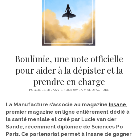
CINÉMA
instagram
email
email-
ÉCONOMIE
form
LITTÉRATURE
SPORT
MÉDIAS
SANTÉ
Boulimie, une note officielle
pour aider à la dépister et la
prendre en charge
PUBLIÉ LE 28 JANVIER 2020
par
LA MANUFACTURE
La Manufacture s’associe au magazine
Insane
,
premier magazine en ligne entièrement dédié à
la santé mentale et créé par Lucie van der
Sande, récemment diplômée de Sciences Po
Paris. Ce partenariat permet à Insane de gagner