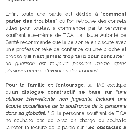
Enfin, toute une partie est dédiée à “
comment
parler des troubles
“, où l’on retrouve des conseils
utiles pour tou·tes, à commencer par la personne
souffrant elle-même de TCA. La Haute Autorité de
Santé recommande que la personne en discute avec
un·e professionnel·le de confiance ou un·e proche et
précise qu’il
n’est jamais trop tard pour consulter
:
“
la guérison est toujours possible même après
plusieurs années d’évolution des troubles
“.
Pour la famille et l’entourage
, la HAS explique
qu’
un dialogue constructif se base sur “
une
attitude bienveillante, non jugeante, incluant une
écoute accueillante de la souffrance de la personne
dans sa globalité.
” Si la personne souffrant de TCA
ne souhaite pas de prise en charge ou souhaite
l’arrêter, la lecture de la partie sur “
les obstacles à