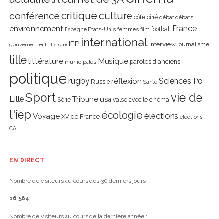
art
critique
culture
conférence
côté ciné
débat
débats
environnement
France
Etats-Unis
femmes
football
Espagne
film
international
IEP
interview
journalisme
gouvernement
Histoire
lille
littérature
Musique
paroles d'anciens
municipales
politique
rugby
réflexion
Sciences Po
Russie
Santé
Sport
vie de
Lille
Tribune
usa
Série
valse avec le cinéma
l'iep
écologie
élections
Voyage
XV de France
élections
CA
EN DIRECT
Nombre de visiteurs au cours des 30 derniers jours :
16 584
Nombre de visiteurs au cours de la dernière année :