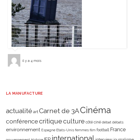
il y a 4 mois
LA MANUFACTURE
Cinéma
actualité
Carnet de 3A
art
critique
culture
conférence
côté ciné
débat
débats
environnement
France
Etats-Unis
femmes
football
Espagne
film
international
IEP
interview
journalisme
gouvernement
Histoire