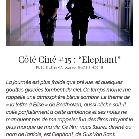
CINÉMA
instagram
email
email-
ÉCONOMIE
form
LITTÉRATURE
SPORT
MÉDIAS
SANTÉ
Côté Ciné #15 : “Elephant”
PUBLIÉ LE 13 MAI 2021
par
RAYANE HOCINI
La journée est plus froide que prévue, et quelques
gouttes glacées tombent du ciel. Ce temps morne me
rappelle une atmosphère bleue sombre. Le thème de
« la lettre à Elise » de Beethoven, aussi cliché soit-il,
colle parfaitement à cette ambiance et ses notes ne
manquent pas de me rappeler l’un des films m’ayant le
plus marqué de ma vie. Ce film, vous l’aurez deviné au
nom de l’article, est Elephant, de Gus Van Sant.