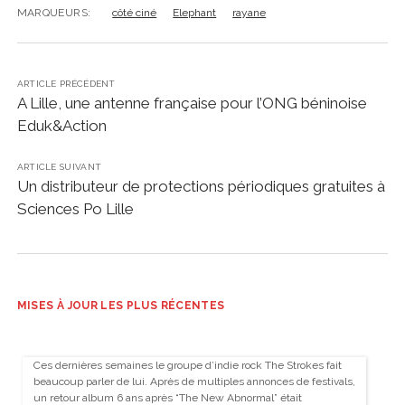
MARQUEURS:
côté ciné
Elephant
rayane
ARTICLE PRÉCÉDENT
A Lille, une antenne française pour l’ONG béninoise
Eduk&Action
ARTICLE SUIVANT
Un distributeur de protections périodiques gratuites à
Sciences Po Lille
MISES À JOUR LES PLUS RÉCENTES
Ces dernières semaines le groupe d’indie rock The Strokes fait
beaucoup parler de lui. Après de multiples annonces de festivals,
un retour album 6 ans après “The New Abnormal” était