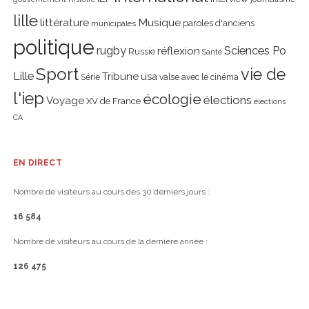
lille
littérature
Musique
paroles d'anciens
municipales
politique
rugby
réflexion
Sciences Po
Russie
Santé
Sport
vie de
Lille
Tribune
usa
Série
valse avec le cinéma
l'iep
écologie
élections
Voyage
XV de France
élections
CA
EN DIRECT
Nombre de visiteurs au cours des 30 derniers jours :
16 584
Nombre de visiteurs au cours de la dernière année :
126 475