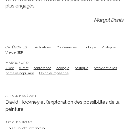
plus engagés.
Margot Denis
CATÉGORIES:
Actualités
Conférences
Ecologie
Politique
Vie de l'IEP
MARQUEURS:
2022
climat
conférence
écologie
politique
présidentielles
primaire populaire
Union européenne
ARTICLE PRÉCÉDENT
David Hockney et l’exploration des possibilités de la
peinture
ARTICLE SUIVANT
La ville de demain