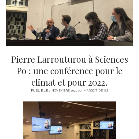
CINÉMA
instagram
email
email-
ÉCONOMIE
form
LITTÉRATURE
SPORT
MÉDIAS
SANTÉ
Pierre Larrouturou à Sciences
Po : une conférence pour le
climat et pour 2022.
PUBLIÉ LE 2 NOVEMBRE 2021
par
MARGOT DENIS