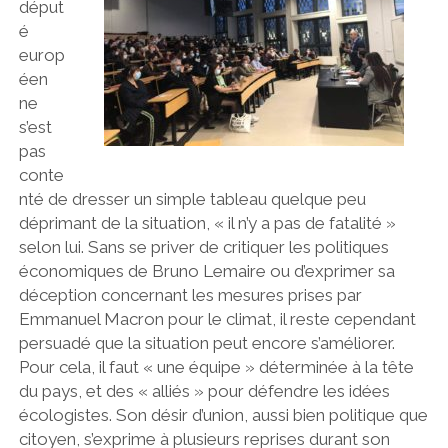
déput
é
europ
éen
ne
s’est
pas
conte
nté de dresser un simple tableau quelque peu
déprimant de la situation, « il n’y a pas de fatalité »
selon lui. Sans se priver de critiquer les politiques
économiques de Bruno Lemaire ou d’exprimer sa
déception concernant les mesures prises par
Emmanuel Macron pour le climat, il reste cependant
persuadé que la situation peut encore s’améliorer.
Pour cela, il faut « une équipe » déterminée à la tête
du pays, et des « alliés » pour défendre les idées
écologistes. Son désir d’union, aussi bien politique que
citoyen, s’exprime à plusieurs reprises durant son