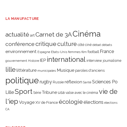
LA MANUFACTURE
Cinéma
actualité
Carnet de 3A
art
critique
culture
conférence
côté ciné
débat
débats
environnement
France
Etats-Unis
femmes
football
Espagne
film
international
IEP
interview
journalisme
gouvernement
Histoire
lille
littérature
Musique
paroles d'anciens
municipales
politique
rugby
réflexion
Sciences Po
Russie
Santé
Sport
vie de
Lille
Tribune
usa
Série
valse avec le cinéma
l'iep
écologie
élections
Voyage
XV de France
élections
CA