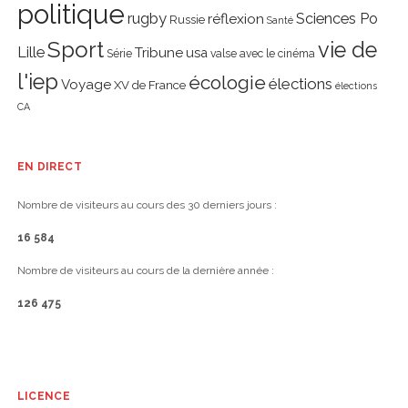
politique
rugby
réflexion
Sciences Po
Russie
Santé
Sport
vie de
Lille
Tribune
usa
Série
valse avec le cinéma
l'iep
écologie
élections
Voyage
XV de France
élections
CA
EN DIRECT
Nombre de visiteurs au cours des 30 derniers jours :
16 584
Nombre de visiteurs au cours de la dernière année :
126 475
LICENCE