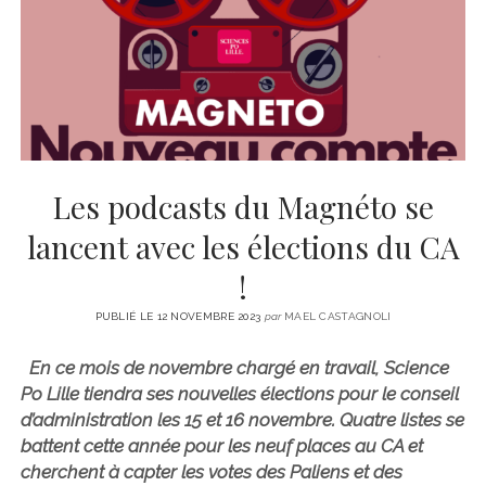
CINÉMA
instagram
email
email-
ÉCONOMIE
form
LITTÉRATURE
SPORT
MÉDIAS
SANTÉ
Les podcasts du Magnéto se
lancent avec les élections du CA
!
PUBLIÉ LE 12 NOVEMBRE 2023
par
MAEL CASTAGNOLI
En ce mois de novembre chargé en travail, Science
Po Lille tiendra ses nouvelles élections pour le conseil
d’administration les 15 et 16 novembre. Quatre listes se
battent cette année pour les neuf places au CA et
cherchent à capter les votes des Paliens et des