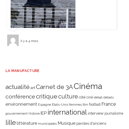
il y a 4 mois
LA MANUFACTURE
Cinéma
actualité
Carnet de 3A
art
critique
culture
conférence
côté ciné
débat
débats
environnement
France
Etats-Unis
femmes
football
Espagne
film
international
IEP
interview
journalisme
gouvernement
Histoire
lille
littérature
Musique
paroles d'anciens
municipales