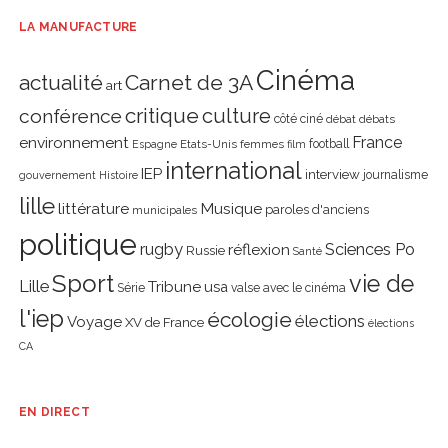
LA MANUFACTURE
Cinéma
actualité
Carnet de 3A
art
critique
culture
conférence
côté ciné
débat
débats
environnement
France
Etats-Unis
femmes
football
Espagne
film
international
IEP
interview
journalisme
gouvernement
Histoire
lille
littérature
Musique
paroles d'anciens
municipales
politique
rugby
réflexion
Sciences Po
Russie
Santé
Sport
vie de
Lille
Tribune
usa
Série
valse avec le cinéma
l'iep
écologie
élections
Voyage
XV de France
élections
CA
EN DIRECT