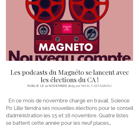
CINÉMA
instagram
email
email-
ÉCONOMIE
form
LITTÉRATURE
SPORT
MÉDIAS
SANTÉ
Les podcasts du Magnéto se lancent avec
les élections du CA !
PUBLIÉ LE 12 NOVEMBRE 2023
par
MAEL CASTAGNOLI
En ce mois de novembre chargé en travail, Science
Po Lille tiendra ses nouvelles élections pour le conseil
d’administration les 15 et 16 novembre. Quatre listes
se battent cette année pour les neuf places…