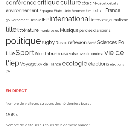
critique
culture
conférence
côté ciné
débat
débats
environnement
France
Etats-Unis
femmes
football
Espagne
film
international
IEP
interview
journalisme
gouvernement
Histoire
lille
littérature
Musique
paroles d'anciens
municipales
politique
rugby
réflexion
Sciences Po
Russie
Santé
Sport
vie de
Lille
Tribune
usa
Série
valse avec le cinéma
l'iep
écologie
élections
Voyage
XV de France
élections
CA
EN DIRECT
Nombre de visiteurs au cours des 30 derniers jours :
16 584
Nombre de visiteurs au cours de la dernière année :