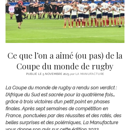
CINÉMA
instagram
email
email-
ÉCONOMIE
form
LITTÉRATURE
SPORT
MÉDIAS
SANTÉ
Ce que l’on a aimé (ou pas) de la
Coupe du monde de rugby
PUBLIÉ LE 5 NOVEMBRE 2023
par
LA MANUFACTURE
La Coupe du monde de rugby a rendu son verdict :
l’Afrique du Sud est sacrée pour la quatrième fois…
grâce à trois victoires d’un petit point en phases
finales. Après sept semaines de compétition en
France, ponctuées par des réussites et des ratés, des
belles surprises et des polémiques, La Manufacture
vous donne son avis sur cette édition 2023.