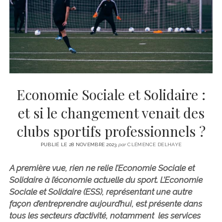
CINÉMA
instagram
email
email-
ÉCONOMIE
form
LITTÉRATURE
SPORT
MÉDIAS
SANTÉ
Economie Sociale et Solidaire :
et si le changement venait des
clubs sportifs professionnels ?
PUBLIÉ LE 28 NOVEMBRE 2023
par
CLÉMENCE DELHAYE
A première vue, rien ne relie l’Economie Sociale et
Solidaire à l’économie actuelle du sport. L’Economie
Sociale et Solidaire (ESS), représentant une autre
façon d’entreprendre aujourd’hui, est présente dans
tous les secteurs d’activité, notamment les services