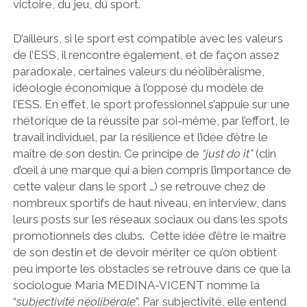
victoire, du jeu, du sport.
D’ailleurs, si le sport est compatible avec les valeurs
de l’ESS, il rencontre également, et de façon assez
paradoxale, certaines valeurs du néolibéralisme,
idéologie économique à l’opposé du modèle de
l’ESS. En effet, le sport professionnel s’appuie sur une
rhétorique de la réussite par soi-même, par l’effort, le
travail individuel, par la résilience et l’idée d’être le
maître de son destin. Ce principe de
“just do it”
(clin
d’œil à une marque qui a bien compris l’importance de
cette valeur dans le sport …) se retrouve chez de
nombreux sportifs de haut niveau, en interview, dans
leurs posts sur les réseaux sociaux ou dans les spots
promotionnels des clubs. Cette idée d’être le maître
de son destin et de devoir mériter ce qu’on obtient
peu importe les obstacles se retrouve dans ce que la
sociologue Maria MEDINA-VICENT nomme la
“
subjectivité néolibérale
”. Par subjectivité, elle entend