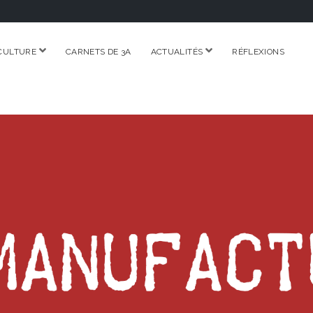
ouvrir
ouvrir
CULTURE
CARNETS DE 3A
ACTUALITÉS
RÉFLEXIONS
menu
menu
RE.