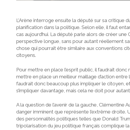
L’Arène interroge ensuite la député sur sa critique 
planification dans la politique. Selon elle, il faut en
cas aujourd’hui. La député parle alors de créer une
perspective longue, sans pour autant réellement sa
chose qui pourrait être similaire aux conventions ci
citoyens.
Pour mettre en place l’esprit public, il faudrait d
mettre en place un meilleur maillage d’action entre le
faudrait donc beaucoup plus impliquer le citoyen, et
s’impliquer davantage, mais cela ne doit pour autan
A la question de l’avenir de la gauche, Clémentine A
danger imminent que représente l’extrême droite. Un
des personnalités politiques telles que Donald Trump
tripolarisation du jeu politique français complique