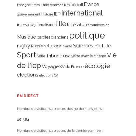
France
Etats-Unis
femmes
football
Espagne
film
international
IEP
gouvernement
Histoire
lille
littérature
interview
journalisme
municipales
politique
Musique
paroles d'anciens
rugby
réflexion
Sciences Po Lille
Russie
Santé
Sport
vie
Tribune
usa
Série
valse avec le cinéma
de l'iep
écologie
Voyage
XV de France
élections
élections CA
EN DIRECT
Nombre de visiteurs au cours des 30 derniers jours :
16 584
Nombre de visiteurs au cours de la dernière année :