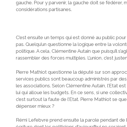
gauche. Pour y parvenir, la gauche doit se fédérer, m
considérations partisanes.
C’est ensuite un temps qui est donné au public pour 
pas. Quelqu’un questionne la logique entre la volon
politique. A cela, Clémentine Autain que puisqu’il s’ag
rassembler des forces multiples. L’union, c’est juste
Pierre Mathiot questionne la député sur son approch
services publics sont beaucoup administrés par des
les associations. Selon Clémentine Autain, l’Etat est
lui qui alloue les budgets. En ce sens, si une collect
c’est surtout la faute de l’Etat. Pierre Mathiot se qu
dépenser mieux ?
Rémi Lefebvre prend ensuite la parole pendant de lo
écriture dont les politiciens d’aujourd’hui ne seraient