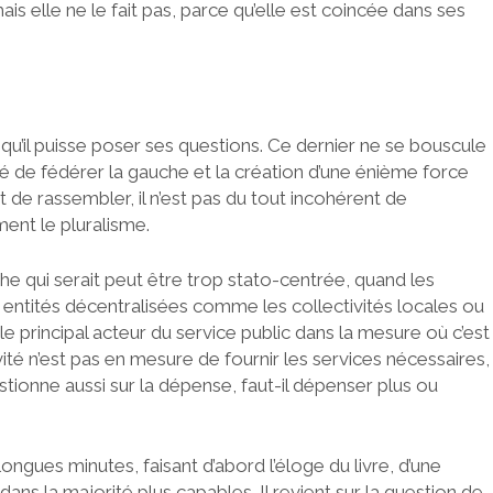
ais elle ne le fait pas, parce qu’elle est coincée dans ses
qu’il puisse poser ses questions. Ce dernier ne se bouscule
té de fédérer la gauche et la création d’une énième force
it de rassembler, il n’est pas du tout incohérent de
ment le pluralisme.
e qui serait peut être trop stato-centrée, quand les
 entités décentralisées comme les collectivités locales ou
 le principal acteur du service public dans la mesure où c’est
ivité n’est pas en mesure de fournir les services nécessaires,
estionne aussi sur la dépense, faut-il dépenser plus ou
ngues minutes, faisant d’abord l’éloge du livre, d’une
 dans la majorité plus capables. Il revient sur la question de