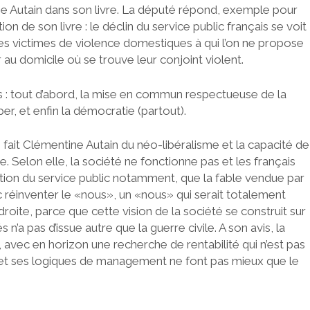
e Autain dans son livre. La député répond, exemple pour
on de son livre : le déclin du service public français se voit
mes victimes de violence domestiques à qui l’on ne propose
 au domicile où se trouve leur conjoint violent.
ses : tout d’abord, la mise en commun respectueuse de la
per, et enfin la démocratie (partout).
 fait Clémentine Autain du néo-libéralisme et la capacité de
. Selon elle, la société ne fonctionne pas et les français
dation du service public notamment, que la fable vendue par
nc réinventer le «nous», un «nous» qui serait totalement
oite, parce que cette vision de la société se construit sur
 n’a pas d’issue autre que la guerre civile. A son avis, la
, avec en horizon une recherche de rentabilité qui n’est pas
ivé et ses logiques de management ne font pas mieux que le