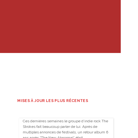
MISES À JOUR LES PLUS RÉCENTES
Ces dernières semaines le groupe d’indie rock The
Strokes fait beaucoup parler de lui. Après de
multiples annonces de festivals, un retour album 6
ans après “The New Abnormal” était