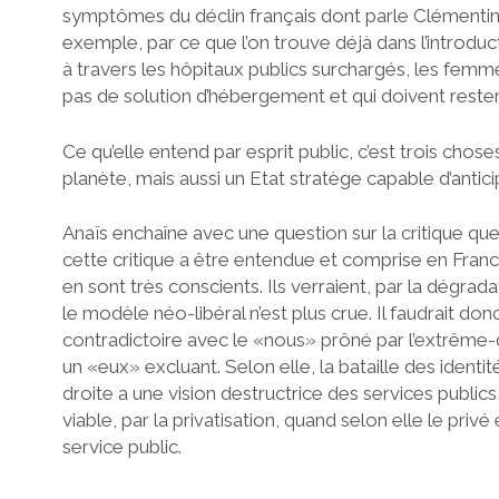
symptômes du déclin français dont parle Clémentin
exemple, par ce que l’on trouve déjà dans l’introducti
à travers les hôpitaux publics surchargés, les fem
pas de solution d’hébergement et qui doivent rester
Ce qu’elle entend par esprit public, c’est trois cho
planète, mais aussi un Etat stratège capable d’antici
Anaïs enchaîne avec une question sur la critique que
cette critique a être entendue et comprise en France
en sont très conscients. Ils verraient, par la dégra
le modèle néo-libéral n’est plus crue. Il faudrait do
contradictoire avec le «nous» prôné par l’extrême-dr
un «eux» excluant. Selon elle, la bataille des identités
droite a une vision destructrice des services publics
viable, par la privatisation, quand selon elle le pr
service public.