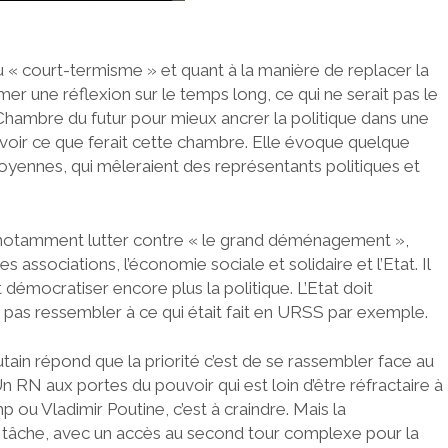
du « court-termisme » et quant à la manière de replacer la
tamer une réflexion sur le temps long, ce qui ne serait pas le
 Chambre du futur pour mieux ancrer la politique dans une
voir ce que ferait cette chambre. Elle évoque quelque
toyennes, qui mêleraient des représentants politiques et
onc notamment lutter contre « le grand déménagement »,
s associations, l’économie sociale et solidaire et l’Etat. Il
 démocratiser encore plus la politique. L’Etat doit
t pas ressembler à ce qui était fait en URSS par exemple.
utain répond que la priorité c’est de se rassembler face au
 RN aux portes du pouvoir qui est loin d’être réfractaire à
 ou Vladimir Poutine, c’est à craindre. Mais la
 la tâche, avec un accès au second tour complexe pour la