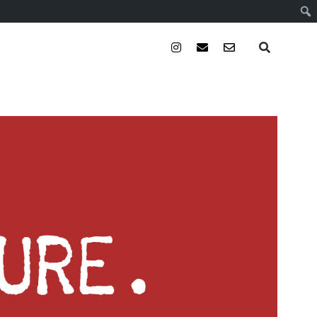
instagram
email
email-
form