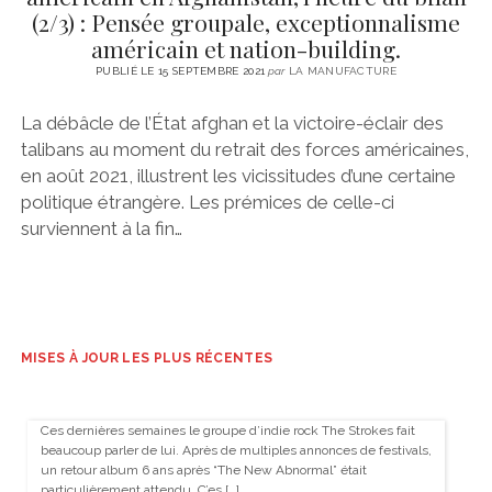
(2/3) : Pensée groupale, exceptionnalisme
américain et nation-building.
PUBLIÉ LE 15 SEPTEMBRE 2021
par
LA MANUFACTURE
La débâcle de l’État afghan et la victoire-éclair des
talibans au moment du retrait des forces américaines,
en août 2021, illustrent les vicissitudes d’une certaine
politique étrangère. Les prémices de celle-ci
surviennent à la fin…
MISES À JOUR LES PLUS RÉCENTES
Ces dernières semaines le groupe d’indie rock The Strokes fait
beaucoup parler de lui. Après de multiples annonces de festivals,
un retour album 6 ans après “The New Abnormal” était
particulièrement attendu. C’es […]