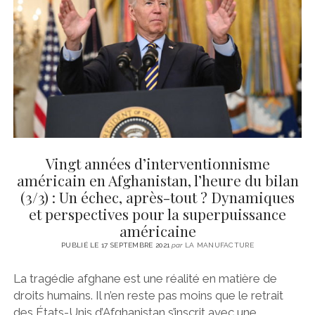
CINÉMA
instagram
email
email-
ÉCONOMIE
form
LITTÉRATURE
SPORT
MÉDIAS
SANTÉ
Vingt années d’interventionnisme
américain en Afghanistan, l’heure du bilan
(3/3) : Un échec, après-tout ? Dynamiques
et perspectives pour la superpuissance
américaine
PUBLIÉ LE 17 SEPTEMBRE 2021
par
LA MANUFACTURE
La tragédie afghane est une réalité en matière de
droits humains. Il n’en reste pas moins que le retrait
des États-Unis d’Afghanistan s’inscrit avec une