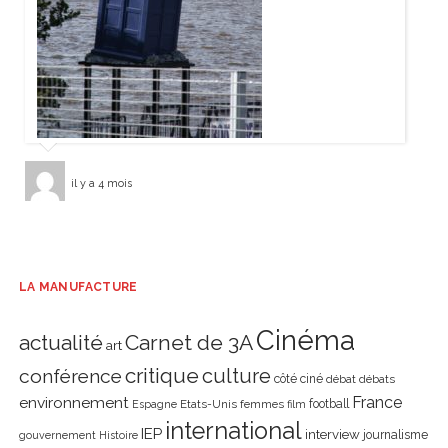
il y a 4 mois
LA MANUFACTURE
Cinéma
actualité
Carnet de 3A
art
critique
culture
conférence
côté ciné
débat
débats
environnement
France
Etats-Unis
femmes
football
Espagne
film
international
IEP
interview
journalisme
gouvernement
Histoire