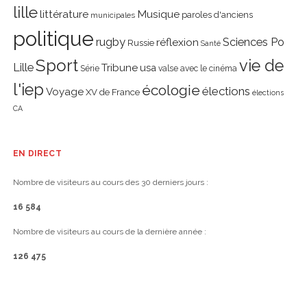
lille
littérature
Musique
paroles d'anciens
municipales
politique
rugby
réflexion
Sciences Po
Russie
Santé
Sport
vie de
Lille
Tribune
usa
Série
valse avec le cinéma
l'iep
écologie
élections
Voyage
XV de France
élections
CA
EN DIRECT
Nombre de visiteurs au cours des 30 derniers jours :
16 584
Nombre de visiteurs au cours de la dernière année :
126 475