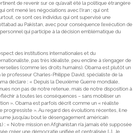
rtinent de revenir sur ce qu’avait été la politique étrangère
ont mené les négociations avec l’Iran ; qui ont
rtout, ce sont ces individus qui ont supervisé une
ottabad au Pakistan, avec pour conséquence l’exécution de
 personnel qui participe à la décision emblématique du
pect des institutions internationales et du
rnationaliste, pas très idéaliste, peu encline à s’engager de
verselles (comme les droits humains). Obama est plutôt un
 le professeur Charles-Philippe David, spécialiste de la
bama déclare : « Depuis la Deuxième Guerre mondiale,
nues non pas de notre retenue, mais de notre disposition à
éfléchir à toutes les conséquences – sans mobiliser un
 action ». Obama est parfois décrit comme un « réaliste
ste progressiste ». Au regard des évolutions récentes, il ne
ssume jusqu’au bout le désengagement américain
1) : « Notre mission en Afghanistan n’a jamais été supposée
nsée créer une démocratie unifiée et centralisée […]. Je