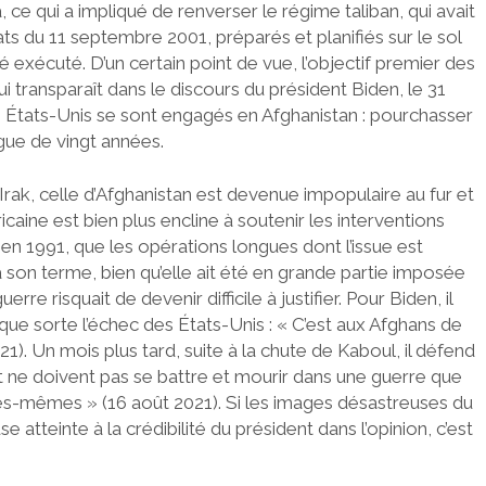
, ce qui a impliqué de renverser le régime taliban, qui avait
ts du 11 septembre 2001, préparés et planifiés sur le sol
é exécuté. D’un certain point de vue, l’objectif premier des
ui transparaît dans le discours du président Biden, le 31
s États-Unis se sont engagés en Afghanistan : pourchasser
ngue de vingt années.
 Irak, celle d’Afghanistan est devenue impopulaire au fur et
ricaine est bien plus encline à soutenir les interventions
 en 1991, que les opérations longues dont l’issue est
à son terme, bien qu’elle ait été en grande partie imposée
e risquait de devenir difficile à justifier. Pour Biden, il
uelque sorte l’échec des États-Unis : « C’est aux Afghans de
21). Un mois plus tard, suite à la chute de Kaboul, il défend
t ne doivent pas se battre et mourir dans une guerre que
es-mêmes » (16 août 2021). Si les images désastreuses du
e atteinte à la crédibilité du président dans l’opinion, c’est