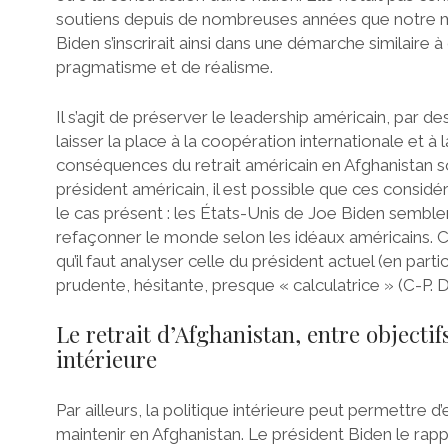
soutiens depuis de nombreuses années que notre miss
Biden s’inscrirait ainsi dans une démarche similaire
pragmatisme et de réalisme.
Il s’agit de préserver le leadership américain, par 
laisser la place à la coopération internationale et à 
conséquences du retrait américain en Afghanistan s
président américain, il est possible que ces considé
le cas présent : les États-Unis de Joe Biden semble
refaçonner le monde selon les idéaux américains. C’
qu’il faut analyser celle du président actuel (en part
prudente, hésitante, presque « calculatrice » (C-P. D
Le retrait d’Afghanistan, entre objectif
intérieure
Par ailleurs, la politique intérieure peut permettre 
maintenir en Afghanistan. Le président Biden le rapp