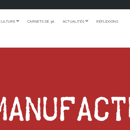
ouvrir
ouvrir
CULTURE
CARNETS DE 3A
ACTUALITÉS
RÉFLEXIONS
menu
menu
RE.