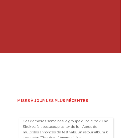
MISES À JOUR LES PLUS RÉCENTES
Ces dernières semaines le groupe d’indie rock The
Strokes fait beaucoup parler de lui. Après de
multiples annonces de festivals, un retour album 6
ans après “The New Abnormal” était