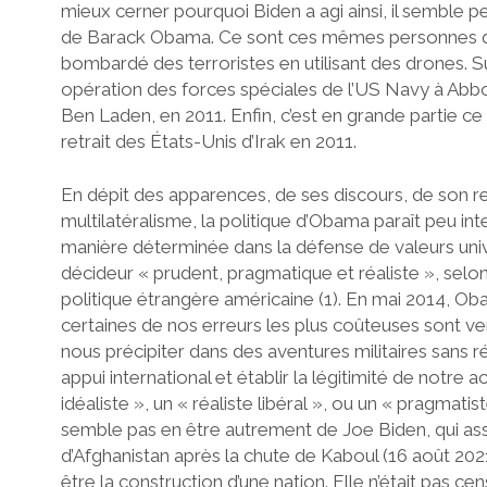
mieux cerner pourquoi Biden a agi ainsi, il semble pe
de Barack Obama. Ce sont ces mêmes personnes qui 
bombardé des terroristes en utilisant des drones. Su
opération des forces spéciales de l’US Navy à Abb
Ben Laden, en 2011. Enfin, c’est en grande partie ce
retrait des États-Unis d’Irak en 2011.
En dépit des apparences, de ses discours, de son res
multilatéralisme, la politique d’Obama paraît peu inte
manière déterminée dans la défense de valeurs uni
décideur « prudent, pragmatique et réaliste », selon
politique étrangère américaine (1). En mai 2014, O
certaines de nos erreurs les plus coûteuses sont ve
nous précipiter dans des aventures militaires sans r
appui international et établir la légitimité de notre
idéaliste », un « réaliste libéral », ou un « pragmati
semble pas en être autrement de Joe Biden, qui a
d’Afghanistan après la chute de Kaboul (16 août 202
être la construction d’une nation. Elle n’était pas ce