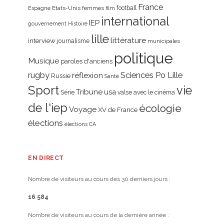
France
Etats-Unis
femmes
football
Espagne
film
international
IEP
gouvernement
Histoire
lille
littérature
interview
journalisme
municipales
politique
Musique
paroles d'anciens
rugby
réflexion
Sciences Po Lille
Russie
Santé
Sport
vie
Tribune
usa
Série
valse avec le cinéma
de l'iep
écologie
Voyage
XV de France
élections
élections CA
EN DIRECT
Nombre de visiteurs au cours des 30 derniers jours :
16 584
Nombre de visiteurs au cours de la dernière année :