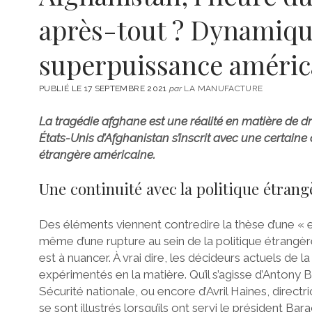
après-tout ? Dynamique
superpuissance améric
PUBLIÉ LE 17 SEPTEMBRE 2021
par
LA MANUFACTURE
La tragédie afghane est une réalité en matière de dro
États-Unis d’Afghanistan s’inscrit avec une certain
étrangère américaine.
Une continuité avec la politique étra
Des éléments viennent contredire la thèse d’une « er
même d’une rupture au sein de la politique étrangèr
est à nuancer. À vrai dire, les décideurs actuels de 
expérimentés en la matière. Qu’il s’agisse d’Antony Bl
Sécurité nationale, ou encore d’Avril Haines, directr
se sont illustrés lorsqu’ils ont servi le président 