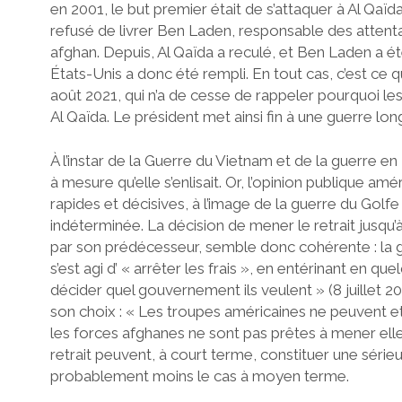
en 2001, le but premier était de s’attaquer à Al Qaïda
refusé de livrer Ben Laden, responsable des attenta
afghan. Depuis, Al Qaïda a reculé, et Ben Laden a ét
États-Unis a donc été rempli. En tout cas, c’est ce q
août 2021, qui n’a de cesse de rappeler pourquoi le
Al Qaïda. Le président met ainsi fin à une guerre lo
À l’instar de la Guerre du Vietnam et de la guerre en
à mesure qu’elle s’enlisait. Or, l’opinion publique amé
rapides et décisives, à l’image de la guerre du Golfe
indéterminée. La décision de mener le retrait jusqu’
par son prédécesseur, semble donc cohérente : la guerr
s’est agi d’ « arrêter les frais », en entérinant en q
décider quel gouvernement ils veulent » (8 juillet 20
son choix : « Les troupes américaines ne peuvent e
les forces afghanes ne sont pas prêtes à mener ell
retrait peuvent, à court terme, constituer une sérieus
probablement moins le cas à moyen terme.