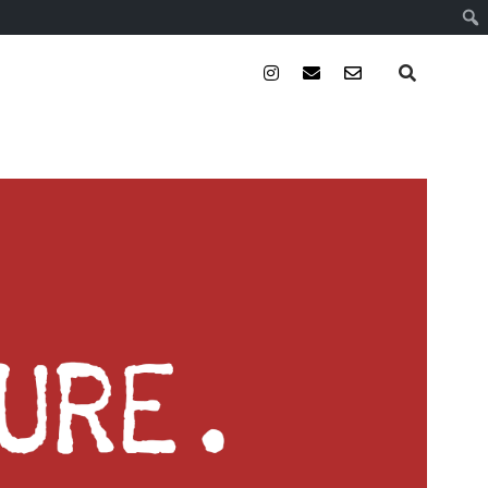
instagram
email
email-
form