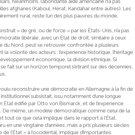
ollars. Néanmoins, l’abondante aide américaine n’a pas
lles afghanes (Kaboul, Hérat, Kandahar entre autres). Les
tairement rural, reste l’un des plus pauvres du monde.
onstruit « de gré, ou de force » par les États-Unis, n’a pas
mocratie libérale, avec un État de droit, similaire à ceux
e du Nord, peut se retrouver confrontée à plusieurs
 la volonté des acteurs : l’expérience historique, l’héritage
le développement économique, la division ethnique. Si
 fait sur un horizon temporel s’étirant sur des décennies,
us.
voulu reconstruire une démocratie en Allemagne à la fin de
nstitutionnel subsistait, issu notamment d’une longue
n État édifié par Otto von Bismarck, et de l’expérience
s. De même, un modèle démocratique comme celui de la
 et tout ce que cela implique dans le rapport à l’État,
n une vingtaine d’années, mais a pris plusieurs siècles
de l’État » à l’occidental, implique d’importantes