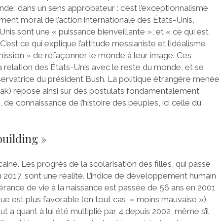
e, dans un sens approbateur : c’est l’exceptionnalisme
ent moral de l’action internationale des États-Unis,
-Unis sont une « puissance bienveillante », et « ce qui est
’est ce qui explique l’attitude messianiste et l’idéalisme
mission » de refaçonner le monde à leur image. Ces
la relation des États-Unis avec le reste du monde, et se
ervatrice du président Bush. La politique étrangère menée
Irak) repose ainsi sur des postulats fondamentalement
e connaissance de l’histoire des peuples, ici celle du
building »
aine. Les progrès de la scolarisation des filles, qui passe
2017, sont une réalité. L’indice de développement humain
spérance de vie à la naissance est passée de 56 ans en 2001
ue est plus favorable (en tout cas, « moins mauvaise »)
t a quant à lui été multiplié par 4 depuis 2002, même s’il