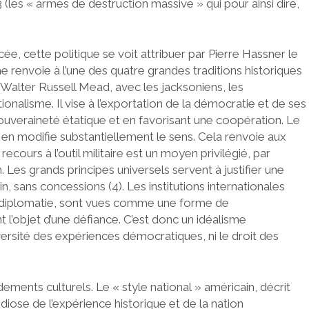
 (les « armes de destruction massive » qui pour ainsi dire,
cée, cette politique se voit attribuer par Pierre Hassner le
me renvoie à l’une des quatre grandes traditions historiques
r Walter Russell Mead, avec les jacksoniens, les
ationalisme. Il vise à l’exportation de la démocratie et de ses
souveraineté étatique et en favorisant une coopération. Le
il en modifie substantiellement le sens. Cela renvoie aux
cours à l’outil militaire est un moyen privilégié, par
. Les grands principes universels servent à justifier une
 sans concessions (4). Les institutions internationales
la diplomatie, sont vues comme une forme de
 l’objet d’une défiance. C’est donc un idéalisme
iversité des expériences démocratiques, ni le droit des
ements culturels. Le « style national » américain, décrit
diose de l’expérience historique et de la nation