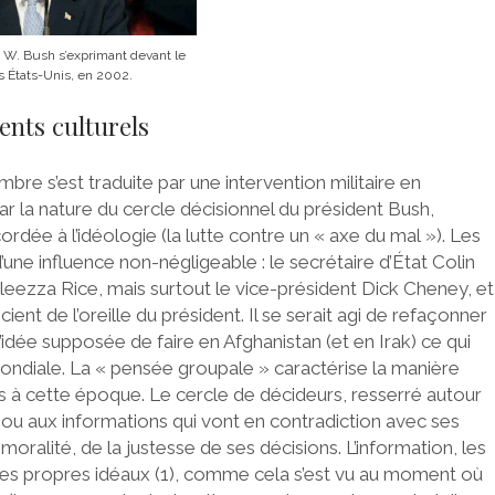
 W. Bush s’exprimant devant le
 États-Unis, en 2002.
nts culturels
bre s’est traduite par une intervention militaire en
ar la nature du cercle décisionnel du président Bush,
dée à l’idéologie (la lutte contre un « axe du mal »). Les
une influence non-négligeable : le secrétaire d’État Colin
oleezza Rice, mais surtout le vice-président Dick Cheney, et
ent de l’oreille du président. Il se serait agi de refaçonner
idée supposée de faire en Afghanistan (et en Irak) ce qui
ondiale. La « pensée groupale » caractérise la manière
es à cette époque. Le cercle de décideurs, resserré autour
ou aux informations qui vont en contradiction avec ses
oralité, de la justesse de ses décisions. L’information, les
ses propres idéaux (1), comme cela s’est vu au moment où