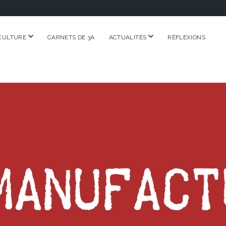
ouvrir
ouvrir
CULTURE
CARNETS DE 3A
ACTUALITÉS
RÉFLEXIONS
menu
menu
RE.