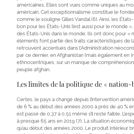
américaines. Elles sont vues comme uniques au mond
américain. Cet exceptionnalisme constitue le fondem
comme le souligne Gilles Vandal (6). Ainsi, les États
bon pour les États-Unis l’est aussi pour le monde ». C
des États-Unis dans le monde. Ils ont donc pour « 
éléments font partie des traits caractéristiques de 
retrouvent accentués dans l’Administration néocons
par ce dernier, en Afghanistan (mais également en 
ethnocentriques, sur un manque de compréhension, d
peuple afghan.
Les limites de la politique de « nation-
Certes, le pays a changé depuis l’intervention améric
de 6 % au début des années 2000 à près de 40 % en 
est passé de 0,37 à 0,51 même s’il reste faible. L’e
à presque 65 ans en 2019 (7). La situation économiq
qu’au début des années 2000. Le produit intérieur bru