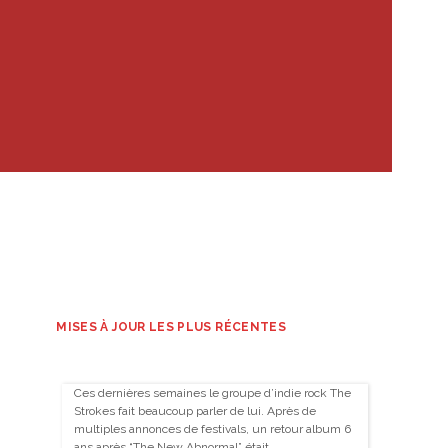
MISES À JOUR LES PLUS RÉCENTES
Ces dernières semaines le groupe d’indie rock The
Strokes fait beaucoup parler de lui. Après de
multiples annonces de festivals, un retour album 6
ans après “The New Abnormal” était