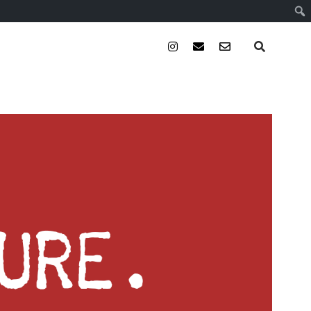
instagram
email
email-
form